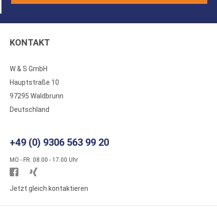
KONTAKT
W & S GmbH
Hauptstraße 10
97295 Waldbrunn
Deutschland
+49 (0) 9306 563 99 20
MO - FR: 08.00 - 17.00 Uhr
Besuchen
Besuchen
Sie
Sie
Jetzt gleich kontaktieren
WS
WS
Kunststoffe
Kunststoffe