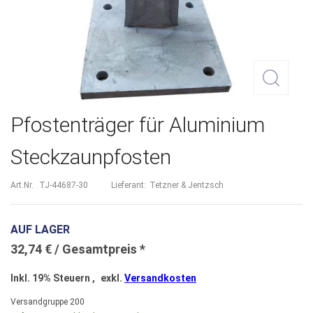
Zum
Pfostenträger für Aluminium
Anfang
Steckzaunpfosten
der
Bildergalerie
Art.Nr.
TJ-44687-30
Lieferant:
Tetzner & Jentzsch
springen
AUF LAGER
32,74 €
Inkl. 19% Steuern
,
exkl.
Versandkosten
Versandgruppe
200