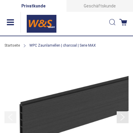
Direkt
Privatkunde
Geschäftskunde
zum
Suche
Wa
Inhalt
Startseite
WPC Zaunlamellen | charcoal | Serie MAX
Zum
Ende
der
Bildergalerie
springen