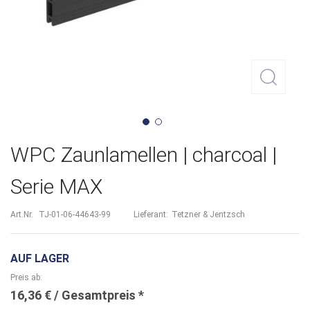
Zum
WPC Zaunlamellen | charcoal |
Anfang
Serie MAX
der
Bildergalerie
Art.Nr.
TJ-01-06-44643-99
Lieferant:
Tetzner & Jentzsch
springen
AUF LAGER
Preis ab
16,36 €