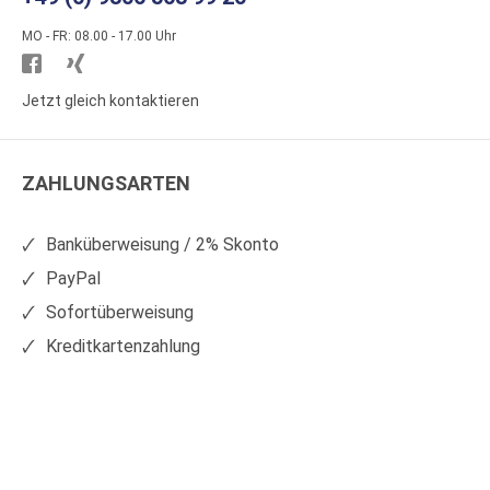
MO - FR: 08.00 - 17.00 Uhr
Besuchen
Besuchen
Sie
Sie
Jetzt gleich kontaktieren
WS
WS
Kunststoffe
Kunststoffe
ZAHLUNGSARTEN
auf
auf
Facebook
Xing
Banküberweisung / 2% Skonto
PayPal
Sofortüberweisung
Kreditkartenzahlung