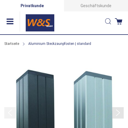
Direkt
Privatkunde
Geschäftskunde
zum
Suche
Wa
Inhalt
Startseite
Aluminium Steckzaunpfosten | standard
Zum
Ende
der
Bildergalerie
springen