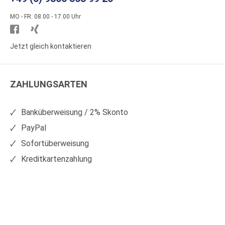
MO - FR: 08.00 - 17.00 Uhr
Besuchen
Besuchen
Sie
Sie
Jetzt gleich kontaktieren
WS
WS
Kunststoffe
Kunststoffe
ZAHLUNGSARTEN
auf
auf
Facebook
Xing
Banküberweisung / 2% Skonto
PayPal
Sofortüberweisung
Kreditkartenzahlung