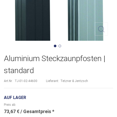
Zum
Aluminium Steckzaunpfosten |
Anfang
standard
der
Bildergalerie
Art.Nr.
TJ-01-02-44600
Lieferant:
Tetzner & Jentzsch
springen
AUF LAGER
Preis ab
73,67 €