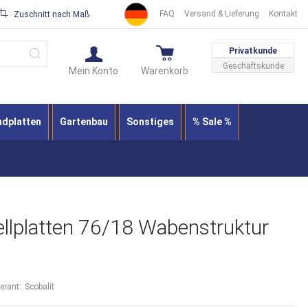
FAQ
Versand & Lieferung
Kontakt
Zuschnitt nach Maß
Suche
Privatkunde
Geschäftskunde
Mein Konto
Warenkorb
ndplatten
Gartenbau
Sonstiges
% Sale %
ellplatten 76/18 Wabenstruktur
ferant:
Scobalit