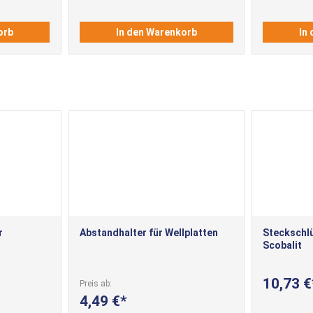
orb
In den Warenkorb
In
r
Abstandhalter für Wellplatten
Steckschlüs
Scobalit
10,73 €
Preis ab
4,49 €