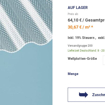
AUF LAGER
Preis ab
64,10 €
30,67 € / m² *
Inkl. 19% Steuern
,
exkl
Versandgruppe
200
Lieferzeit Deutschland:
8 - 2
Wellplatten-Größe
Menge
Zuschni