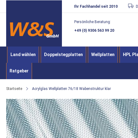
Direkt
Ihr Fachhandel seit 2010
D
zum
Persönliche Beratung:
Inhalt
+49 (0) 9306 563 99 20
Land wählen
Doppelstegplatten
Wellplatten
HPL Pl
Ratgeber
Startseite
Acrylglas Wellplatten 76/18 Wabenstruktur klar
Zum
Ende
der
Bildergalerie