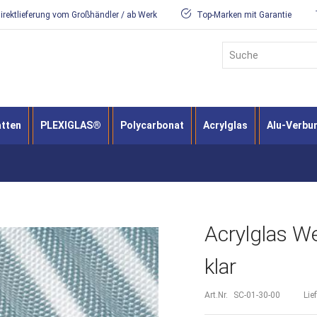
irektlieferung vom Großhändler / ab Werk
Top-Marken mit Garantie
Suche
atten
PLEXIGLAS®
Polycarbonat
Acrylglas
Alu-Verbu
Acrylglas W
klar
Art.Nr.
SC-01-30-00
Lie