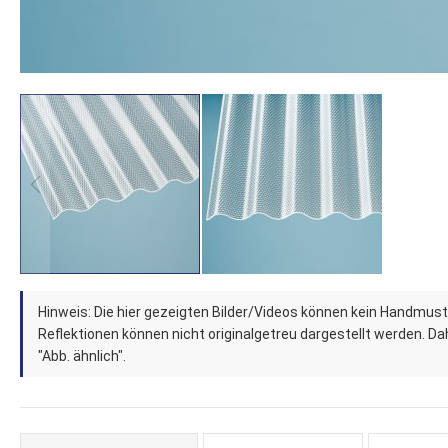
Zum
Hinweis: Die hier gezeigten Bilder/Videos können kein Handmust
Anfang
Reflektionen können nicht originalgetreu dargestellt werden. Dahe
der
"Abb. ähnlich".
Bildergalerie
springen