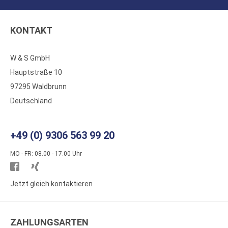
KONTAKT
W & S GmbH
Hauptstraße 10
97295 Waldbrunn
Deutschland
+49 (0) 9306 563 99 20
MO - FR: 08.00 - 17.00 Uhr
Besuchen
Besuchen
Sie
Sie
Jetzt gleich kontaktieren
WS
WS
Kunststoffe
Kunststoffe
ZAHLUNGSARTEN
auf
auf