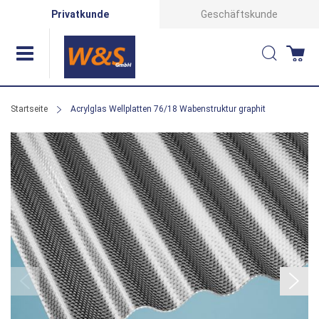
Direkt
Privatkunde
Geschäftskunde
zum
Suche
Wa
Inhalt
Startseite
Acrylglas Wellplatten 76/18 Wabenstruktur graphit
Zum
Ende
der
Bildergalerie
springen