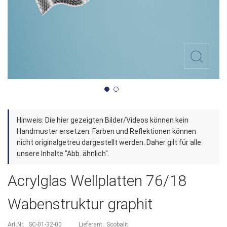
Zum
Hinweis: Die hier gezeigten Bilder/Videos können kein
Anfang
Handmuster ersetzen. Farben und Reflektionen können
der
nicht originalgetreu dargestellt werden. Daher gilt für alle
unsere Inhalte "Abb. ähnlich".
Bildergalerie
springen
Acrylglas Wellplatten 76/18
Wabenstruktur graphit
Art.Nr.
SC-01-32-00
Lieferant:
Scobalit