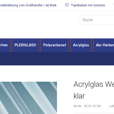
irektlieferung vom Großhändler / ab Werk
Top-Marken mit Garantie
Suche
atten
PLEXIGLAS®
Polycarbonat
Acrylglas
Alu-Verbu
Acrylglas We
klar
Art.Nr.
SC-01-37-00
Lie