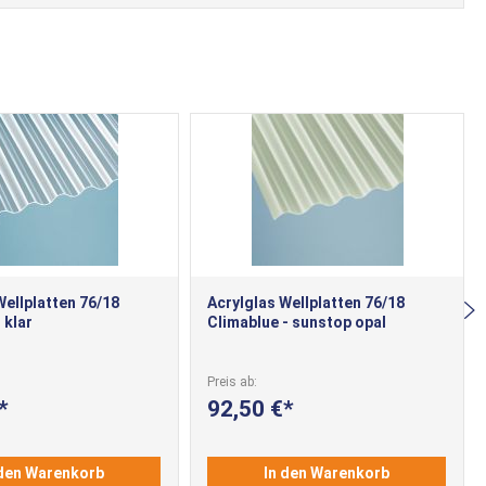
Wellplatten 76/18
Acrylglas Wellplatten 76/18
 klar
Climablue - sunstop opal
Preis ab
92,50 €
 den Warenkorb
In den Warenkorb