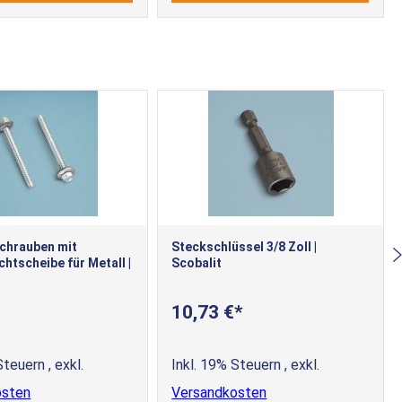
schrauben mit
Steckschlüssel 3/8 Zoll |
htscheibe für Metall |
Scobalit
10,73 €
 Steuern
,
exkl.
Inkl. 19% Steuern
,
exkl.
osten
Versandkosten