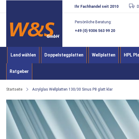
Direkt
Ihr Fachhandel seit 2010
D
zum
Persönliche Beratung:
Inhalt
+49 (0) 9306 563 99 20
Land wählen
Doppelstegplatten
Wellplatten
HPL Pl
Ratgeber
Startseite
Acrylglas Wellplatten 130/30 Sinus P8 glatt klar
Zum
Ende
der
Bildergalerie