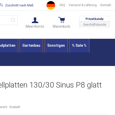
FAQ
Versand & Lieferung
Kontakt
Zuschnitt nach Maß
Suche
Privatkunde
Geschäftskunde
Mein Konto
Warenkorb
ndplatten
Gartenbau
Sonstiges
% Sale %
llplatten 130/30 Sinus P8 glatt
ferant:
Scobalit