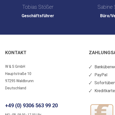
Tobias Stößer
Sabine 
Geschäftsführer
Büro/V
KONTAKT
ZAHLUNGS
W & S GmbH
Banküberwe
Hauptstraße 10
PayPal
97295 Waldbrunn
Sofortüber
Deutschland
Kreditkart
+49 (0) 9306 563 99 20
MO - FR: 08.00 - 17.00 Uhr