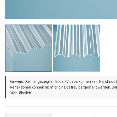
Zum
Hinweis: Die hier gezeigten Bilder/Videos können kein Handmust
Anfang
Reflektionen können nicht originalgetreu dargestellt werden. Dahe
der
"Abb. ähnlich".
Bildergalerie
springen