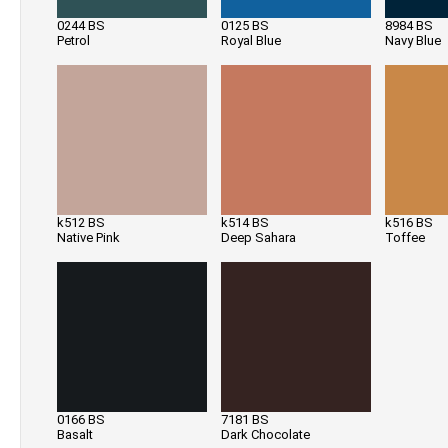
0244 BS
0125 BS
8984 BS
Petrol
Royal Blue
Navy Blue
k512 BS
k514 BS
k516 BS
Native Pink
Deep Sahara
Toffee
0166 BS
7181 BS
Basalt
Dark Chocolate