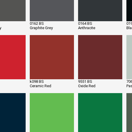
0162 BS
0164 BS
01
y
Graphite Grey
Anthracite
Bl
k098 BS
9551 BS
70
Ceramic Red
Oxide Red
Pas