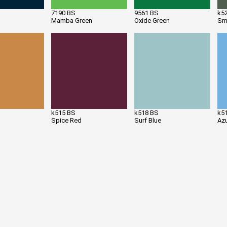
7190 BS
9561 BS
k5
Mamba Green
Oxide Green
Sm
k515 BS
k518 BS
k5
Spice Red
Surf Blue
Azu