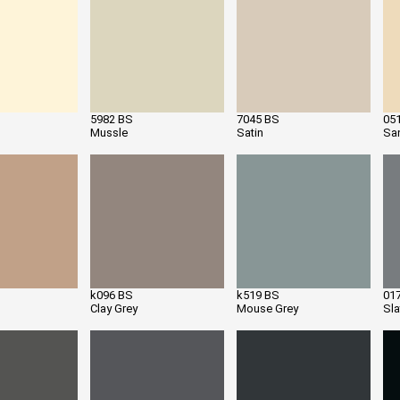
5982 BS
7045 BS
05
Mussle
Satin
Sa
k096 BS
k519 BS
01
Clay Grey
Mouse Grey
Sla