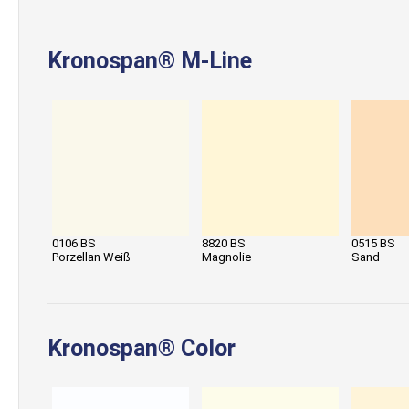
Kronospan® M-Line
0106 BS
8820 BS
0515 BS
Porzellan Weiß
Magnolie
Sand
Kronospan® Color