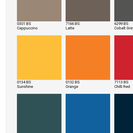
0301 BS
7166 BS
6299 BS
Cappuccino
Latte
Cobalt Gre
0134 BS
0132 BS
7113 BS
Sunshine
Orange
Chilli Red