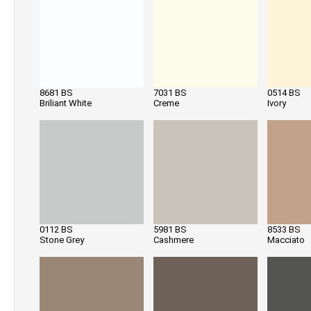
8681 BS
7031 BS
0514 BS
Briliant White
Creme
Ivory
0112 BS
5981 BS
8533 BS
Stone Grey
Cashmere
Macciato