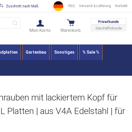
FAQ
Versand & Lieferung
Kontakt
Zuschnitt nach Maß
Suche
Privatkunde
Geschäftskunde
Mein Konto
Warenkorb
ndplatten
Gartenbau
Sonstiges
% Sale %
rauben mit lackiertem Kopf für
 Platten | aus V4A Edelstahl | für