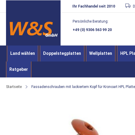
Direkt
Ihr Fachhandel seit 2010
D
zum
Persönliche Beratung:
Inhalt
+49 (0) 9306 563 99 20
Land wählen
Doppelstegplatten
Wellplatten
HPL Pl
Ratgeber
Startseite
Fassadenschrauben mit lackiertem Kopf für Kronoart HPL Platten
Zum
Ende
der
Bildergalerie