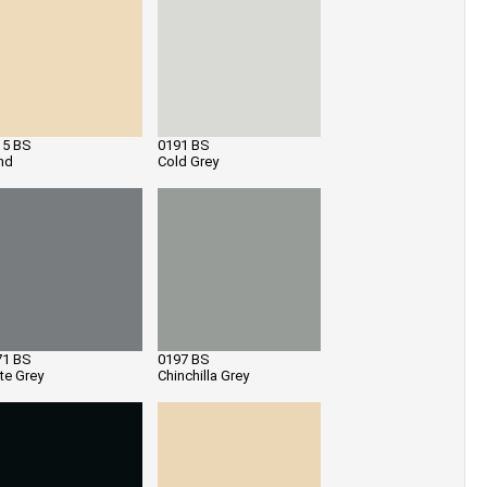
15 BS
0191 BS
nd
Cold Grey
71 BS
0197 BS
te Grey
Chinchilla Grey