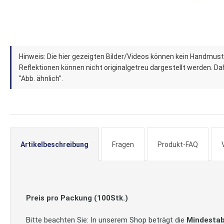
Zum
Hinweis: Die hier gezeigten Bilder/Videos können kein Handmust
Anfang
Reflektionen können nicht originalgetreu dargestellt werden. Dahe
der
"Abb. ähnlich".
Bildergalerie
springen
Artikelbeschreibung
Fragen
Produkt-FAQ
Preis pro Packung (100Stk.)
Bitte beachten Sie: In unserem Shop beträgt die
Mindesta