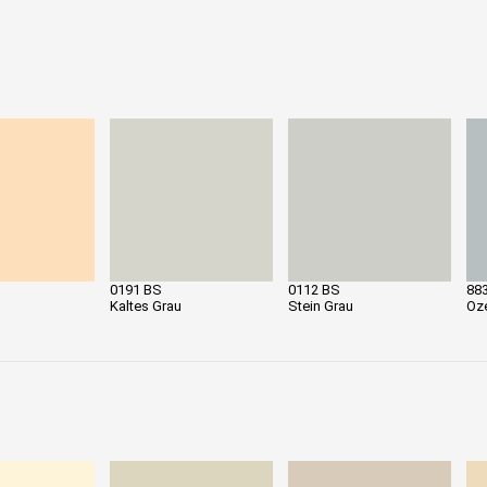
0191 BS
0112 BS
88
Kaltes Grau
Stein Grau
Oz