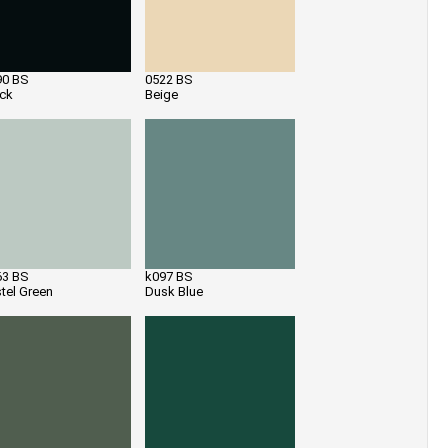
90 BS
0522 BS
ack
Beige
63 BS
k097 BS
tel Green
Dusk Blue