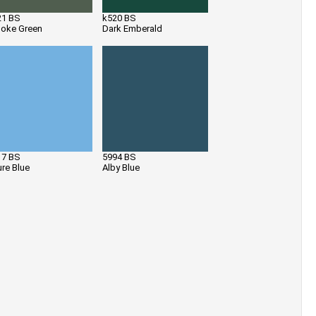
21 BS
k520 BS
oke Green
Dark Emberald
17 BS
5994 BS
re Blue
Alby Blue