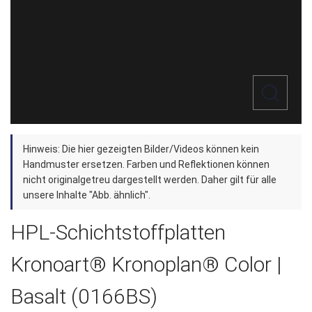
Zum
Hinweis: Die hier gezeigten Bilder/Videos können kein
Anfang
Handmuster ersetzen. Farben und Reflektionen können
der
nicht originalgetreu dargestellt werden. Daher gilt für alle
unsere Inhalte "Abb. ähnlich".
Bildergalerie
springen
HPL-Schichtstoffplatten
Kronoart® Kronoplan® Color |
Basalt (0166BS)