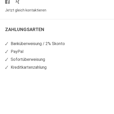
Besuchen
Besuchen
Sie
Sie
Jetzt gleich kontaktieren
WS
WS
Kunststoffe
Kunststoffe
ZAHLUNGSARTEN
auf
auf
Facebook
Xing
Banküberweisung / 2% Skonto
PayPal
Sofortüberweisung
Kreditkartenzahlung