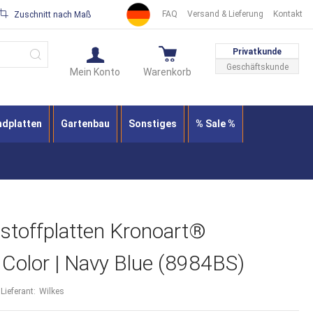
FAQ
Versand & Lieferung
Kontakt
Zuschnitt nach Maß
Suche
Privatkunde
Geschäftskunde
Mein Konto
Warenkorb
ndplatten
Gartenbau
Sonstiges
% Sale %
stoffplatten Kronoart®
Color | Navy Blue (8984BS)
Lieferant:
Wilkes