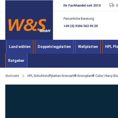
Direkt
Ihr Fachhandel seit 2010
D
zum
Persönliche Beratung:
Inhalt
+49 (0) 9306 563 99 20
Land wählen
Doppelstegplatten
Wellplatten
HPL Pl
Ratgeber
Startseite
HPL-Schichtstoffplatten Kronoart® Kronoplan® Color | Navy Bl
Zum
Ende
der
Bildergalerie