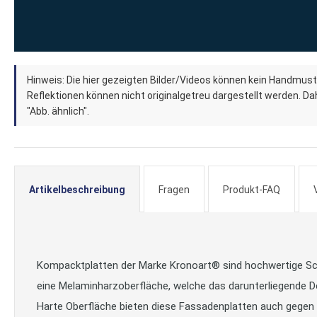
Zum
Hinweis: Die hier gezeigten Bilder/Videos können kein Handmust
Anfang
Reflektionen können nicht originalgetreu dargestellt werden. Dahe
der
"Abb. ähnlich".
Bildergalerie
springen
Artikelbeschreibung
Fragen
Produkt-FAQ
Kompacktplatten der Marke Kronoart® sind hochwertige Schic
eine Melaminharzoberfläche, welche das darunterliegende D
Harte Oberfläche bieten diese Fassadenplatten auch gegen 