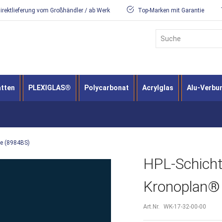
irektlieferung vom Großhändler / ab Werk
Top-Marken mit Garantie
Suche
atten
PLEXIGLAS®
Polycarbonat
Acrylglas
Alu-Verbu
ue (8984BS)
HPL-Schicht
Kronoplan® 
Art.Nr.
WK-17-32-00-00