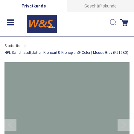
Direkt
Privatkunde
Geschäftskunde
zum
Suche
Wa
Inhalt
Startseite
HPL-Schichtstoffplatten Kronoart® Kronoplan® Color | Mouse Grey (K519BS)
Zum
Ende
der
Bildergalerie
springen