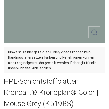
Zum
Hinweis: Die hier gezeigten Bilder/Videos können kein
Anfang
Handmuster ersetzen. Farben und Reflektionen können
der
nicht originalgetreu dargestellt werden. Daher gilt für alle
unsere Inhalte "Abb. ähnlich".
Bildergalerie
springen
HPL-Schichtstoffplatten
Kronoart® Kronoplan® Color |
Mouse Grey (K519BS)