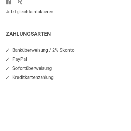
Besuchen
Besuchen
Sie
Sie
Jetzt gleich kontaktieren
WS
WS
Kunststoffe
Kunststoffe
ZAHLUNGSARTEN
auf
auf
Facebook
Xing
Banküberweisung / 2% Skonto
PayPal
Sofortüberweisung
Kreditkartenzahlung