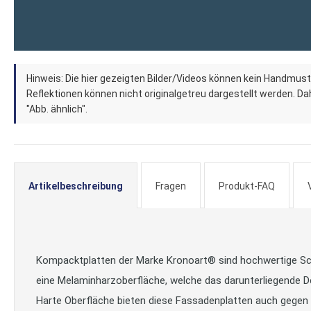
Zum
Hinweis: Die hier gezeigten Bilder/Videos können kein Handmust
Anfang
Reflektionen können nicht originalgetreu dargestellt werden. Dahe
der
"Abb. ähnlich".
Bildergalerie
springen
Artikelbeschreibung
Fragen
Produkt-FAQ
Kompacktplatten der Marke Kronoart® sind hochwertige Schic
eine Melaminharzoberfläche, welche das darunterliegende D
Harte Oberfläche bieten diese Fassadenplatten auch gegen 