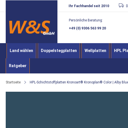
Direkt
Ihr Fachhandel seit 2010
D
zum
Persönliche Beratung:
Inhalt
+49 (0) 9306 563 99 20
Land wählen
Doppelstegplatten
Wellplatten
HPL Pl
Ratgeber
Startseite
HPL-Schichtstoffplatten Kronoart® Kronoplan® Color | Alby Blu
Zum
Ende
der
Bildergalerie