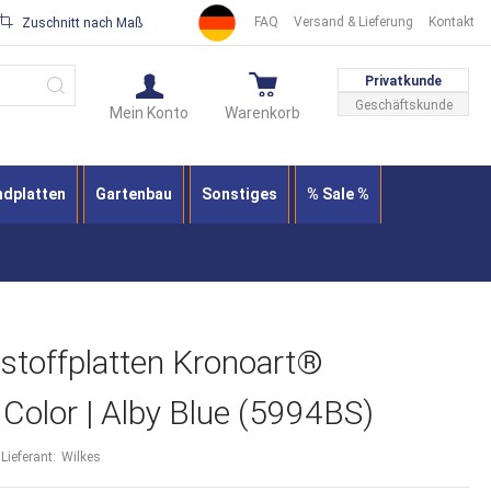
FAQ
Versand & Lieferung
Kontakt
Zuschnitt nach Maß
Suche
Privatkunde
Geschäftskunde
Mein Konto
Warenkorb
ndplatten
Gartenbau
Sonstiges
% Sale %
stoffplatten Kronoart®
Color | Alby Blue (5994BS)
Lieferant:
Wilkes