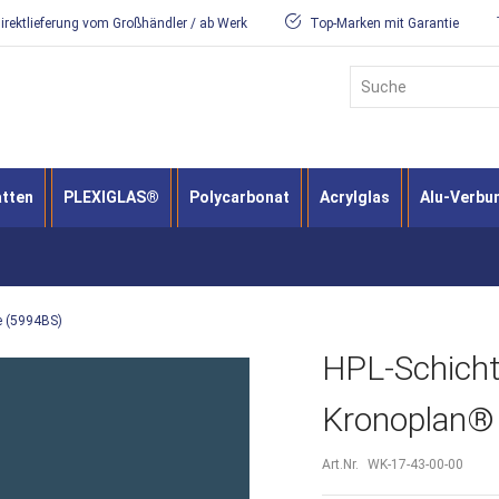
irektlieferung vom Großhändler / ab Werk
Top-Marken mit Garantie
Suche
atten
PLEXIGLAS®
Polycarbonat
Acrylglas
Alu-Verbu
e (5994BS)
HPL-Schicht
Kronoplan® 
Art.Nr.
WK-17-43-00-00