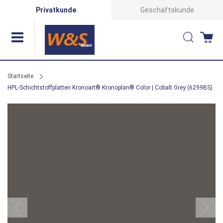
Direkt
Privatkunde
Geschäftskunde
zum
Suche
Wa
Inhalt
Startseite
HPL-Schichtstoffplatten Kronoart® Kronoplan® Color | Cobalt Grey (6299BS)
Zum
Ende
der
Bildergalerie
springen