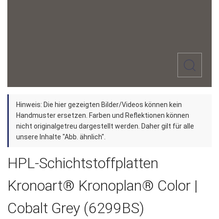
Zum
Hinweis: Die hier gezeigten Bilder/Videos können kein
Anfang
Handmuster ersetzen. Farben und Reflektionen können
der
nicht originalgetreu dargestellt werden. Daher gilt für alle
unsere Inhalte "Abb. ähnlich".
Bildergalerie
springen
HPL-Schichtstoffplatten
Kronoart® Kronoplan® Color |
Cobalt Grey (6299BS)