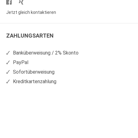
Besuchen
Besuchen
Sie
Sie
Jetzt gleich kontaktieren
WS
WS
Kunststoffe
Kunststoffe
ZAHLUNGSARTEN
auf
auf
Facebook
Xing
Banküberweisung / 2% Skonto
PayPal
Sofortüberweisung
Kreditkartenzahlung