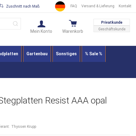
FAQ
Versand & Lieferung
Kontakt
Zuschnitt nach Maß
Suche
Privatkunde
Geschäftskunde
Mein Konto
Warenkorb
ndplatten
Gartenbau
Sonstiges
% Sale %
Stegplatten Resist AAA opal
ferant:
Thyssen Krupp