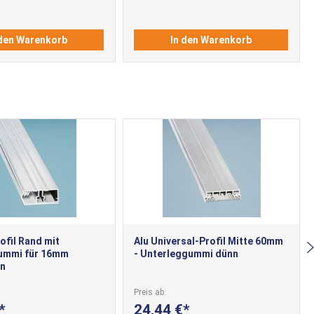
 den Warenkorb
In den Warenkorb
ofil Rand mit
Alu Universal-Profil Mitte 60mm
ummi für 16mm
- Unterleggummi dünn
en
Preis ab
24,44 €