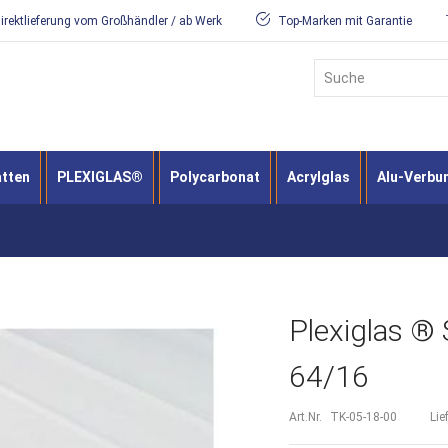
irektlieferung vom Großhändler / ab Werk
Top-Marken mit Garantie
Suche
atten
PLEXIGLAS®
Polycarbonat
Acrylglas
Alu-Verbu
Plexiglas ® 
64/16
Art.Nr.
TK-05-18-00
Lie