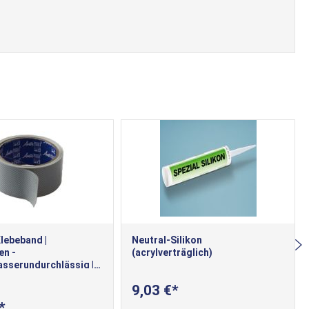
lebeband |
Neutral-Silikon
en -
(acrylverträglich)
sserundurchlässig |
Stirneseite der
9,03 €
e