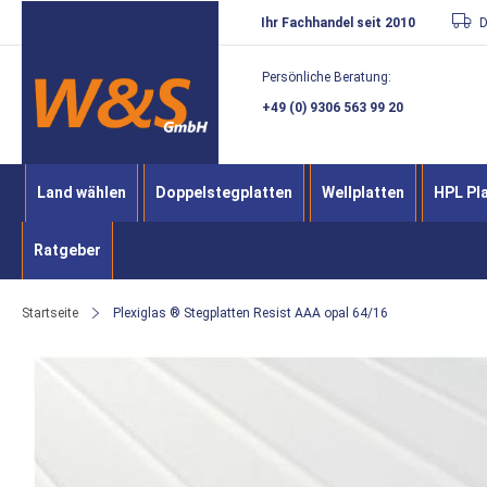
Direkt
Ihr Fachhandel seit 2010
D
zum
Persönliche Beratung:
Inhalt
+49 (0) 9306 563 99 20
Land wählen
Doppelstegplatten
Wellplatten
HPL Pl
Ratgeber
Startseite
Plexiglas ® Stegplatten Resist AAA opal 64/16
Zum
Ende
der
Bildergalerie