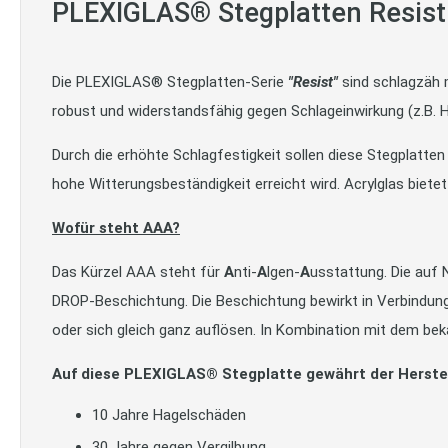
PLEXIGLAS® Stegplatten Resist
Die PLEXIGLAS® Stegplatten-Serie
"Resist"
sind schlagzäh m
robust und widerstandsfähig gegen Schlageinwirkung (z.B. H
Durch die erhöhte Schlagfestigkeit sollen diese Stegplatten 
hohe Witterungsbeständigkeit erreicht wird. Acrylglas biete
Wofür steht AAA?
Das Kürzel AAA steht für
A
nti-
A
lgen-
A
usstattung.
Die auf 
DROP-Beschichtung. Die Beschichtung bewirkt in Verbindung
oder sich gleich ganz auflösen. In Kombination mit dem b
Auf diese PLEXIGLAS® Stegplatte gewährt der Herstel
10 Jahre Hagelschäden
30 Jahre gegen Vergilbung