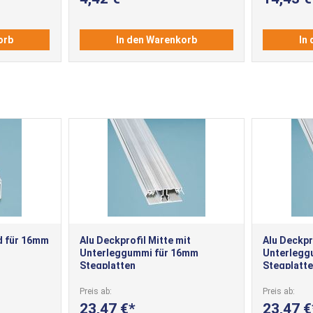
orb
In den Warenkorb
In
d für 16mm
Alu Deckprofil Mitte mit
Alu Deckpr
Unterleggummi für 16mm
Unterlegg
Stegplatten
Stegplatt
Preis ab
Preis ab
23,47 €
23,47 €