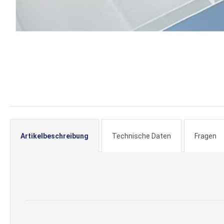
Zum
Anfang
der
Bildergalerie
springen
Artikelbeschreibung
Technische Daten
Fragen