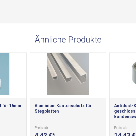
Ähnliche Produkte
d für 16mm
Aluminium Kantenschutz für
Antidust-K
Stegplatten
geschloss
kondenswa
für obere 
Stegplatt
Preis ab
Preis ab
4,42 €
14,43 €