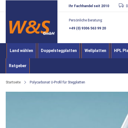
Direkt
Ihr Fachhandel seit 2010
D
zum
Persönliche Beratung:
Inhalt
+49 (0) 9306 563 99 20
Land wählen
Doppelstegplatten
Wellplatten
HPL Pl
Ratgeber
Startseite
Polycarbonat U-Profil für Stegplatten
Zum
Ende
der
Bildergalerie