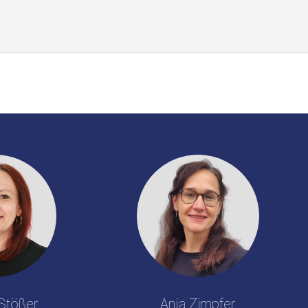
Stößer
Anja Zimpfer