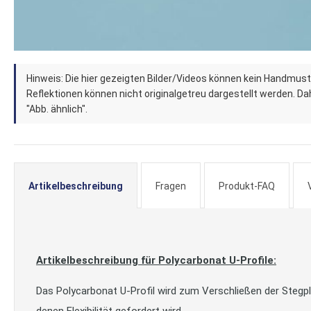
Zum
Hinweis: Die hier gezeigten Bilder/Videos können kein Handmust
Anfang
Reflektionen können nicht originalgetreu dargestellt werden. Dahe
der
"Abb. ähnlich".
Bildergalerie
springen
Artikelbeschreibung
Fragen
Produkt-FAQ
Artikelbeschreibung für Polycarbonat U-Profile:
Das Polycarbonat U-Profil wird zum Verschließen der Stegpla
denen Flexibilität gefordert wird.