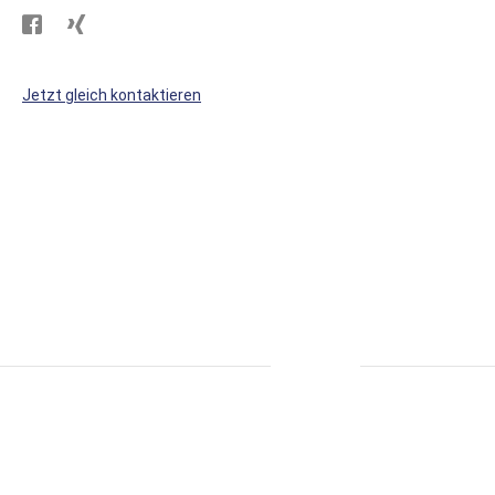
Besuchen
Besuchen
Sie
Sie
WS
WS
Jetzt gleich kontaktieren
Kunststoffe
Kunststoffe
auf
auf
Facebook
Xing
* alle Preise inkl. MwSt., zzgl. Versand.
S