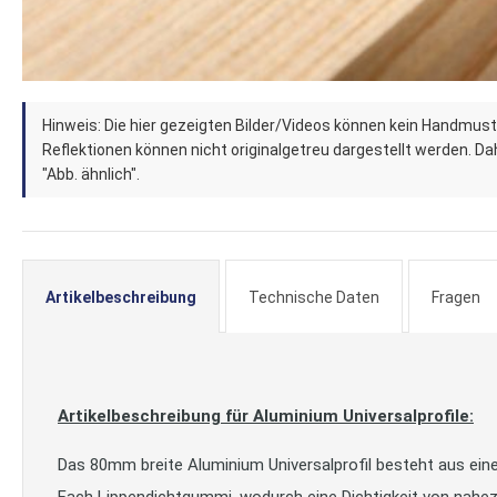
Zum
Hinweis: Die hier gezeigten Bilder/Videos können kein Handmust
Anfang
Reflektionen können nicht originalgetreu dargestellt werden. Dahe
der
"Abb. ähnlich".
Bildergalerie
springen
Artikelbeschreibung
Technische Daten
Fragen
Artikelbeschreibung für Aluminium Universalprofile:
Das 80mm breite Aluminium Universalprofil besteht aus eine
Fach Lippendichtgummi, wodurch eine Dichtigkeit von nahez