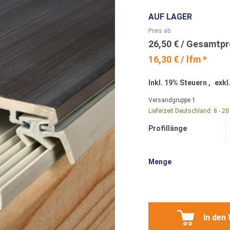
AUF LAGER
Preis ab
26,50 €
16,30 € / lfm *
Inkl. 19% Steuern
,
exkl
Versandgruppe
1
Lieferzeit Deutschland:
8 - 2
Profillänge
Menge
In den