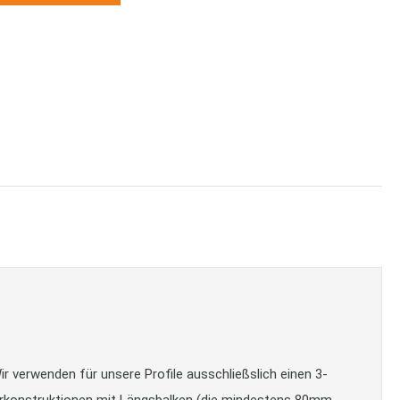
r verwenden für unsere Profile ausschließslich einen 3-
nterkonstruktionen mit Längsbalken (die mindestens 80mm