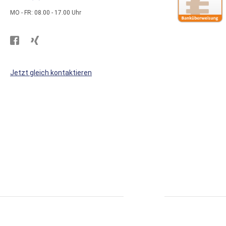
MO - FR: 08.00 - 17.00 Uhr
Besuchen
Besuchen
Sie
Sie
WS
WS
Jetzt gleich kontaktieren
Kunststoffe
Kunststoffe
auf
auf
Facebook
Xing
* alle Preise inkl. MwSt., zzgl. Versand.