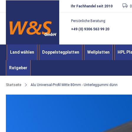
Direkt
Ihr Fachhandel seit 2010
D
zum
Persönliche Beratung:
Inhalt
+49 (0) 9306 563 99 20
Land wählen
Doppelstegplatten
Wellplatten
HPL Pl
Ratgeber
Startseite
Alu Universal-Profil Mitte 80mm - Unterleggummi dünn
Zum
Ende
der
Bildergalerie