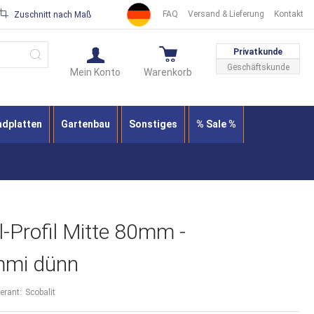
FAQ
Versand & Lieferung
Kontakt
Zuschnitt nach Maß
Suche
Privatkunde
Geschäftskunde
Mein Konto
Warenkorb
ndplatten
Gartenbau
Sonstiges
% Sale %
l-Profil Mitte 80mm -
mmi dünn
ferant:
Scobalit