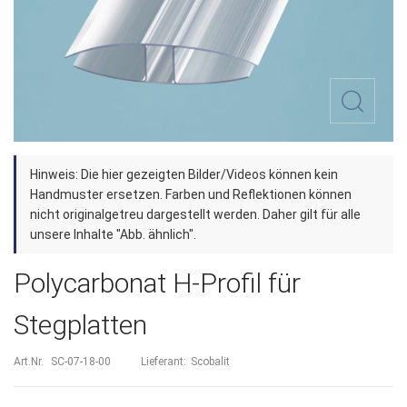
Zum
Hinweis: Die hier gezeigten Bilder/Videos können kein
Anfang
Handmuster ersetzen. Farben und Reflektionen können
der
nicht originalgetreu dargestellt werden. Daher gilt für alle
unsere Inhalte "Abb. ähnlich".
Bildergalerie
springen
Polycarbonat H-Profil für
Stegplatten
Art.Nr.
SC-07-18-00
Lieferant:
Scobalit