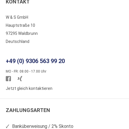
KONTAKT
W & S GmbH
Hauptstraße 10
97295 Waldbrunn
Deutschland
+49 (0) 9306 563 99 20
MO - FR: 08.00 - 17.00 Uhr
Besuchen
Besuchen
Sie
Sie
Jetzt gleich kontaktieren
WS
WS
Kunststoffe
Kunststoffe
ZAHLUNGSARTEN
auf
auf
Facebook
Xing
Banküberweisung / 2% Skonto