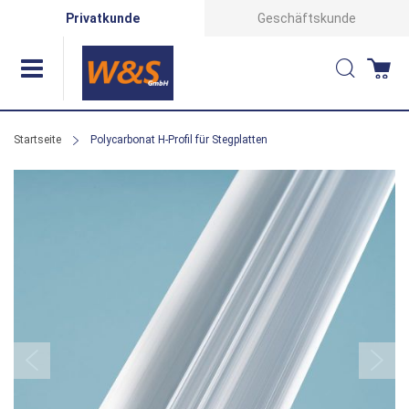
Direkt
Privatkunde
Geschäftskunde
zum
Suche
Wa
Inhalt
Startseite
Polycarbonat H-Profil für Stegplatten
Zum
Ende
der
Bildergalerie
springen