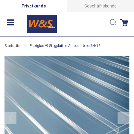
Direkt
Privatkunde
Geschäftskunde
zum
Suche
Wa
Inhalt
Startseite
Plexiglas ® Stegplatten Alltop farblos 64/16
Zum
Ende
der
Bildergalerie
springen