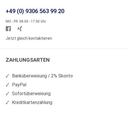
+49 (0) 9306 563 99 20
MO - FR: 08.00 - 17.00 Uhr
Besuchen
Besuchen
Sie
Sie
Jetzt gleich kontaktieren
WS
WS
Kunststoffe
Kunststoffe
ZAHLUNGSARTEN
auf
auf
Facebook
Xing
Banküberweisung / 2% Skonto
PayPal
Sofortüberweisung
Kreditkartenzahlung