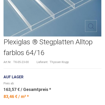
Zum
Plexiglas ® Stegplatten Alltop
Anfang
farblos 64/16
der
Bildergalerie
Art.Nr.
TK-05-23-00
Lieferant:
Thyssen Krupp
springen
AUF LAGER
Preis ab
163,57 €
83,46 € / m² *