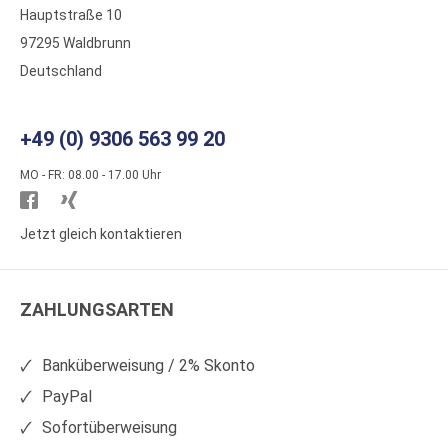
Hauptstraße 10
97295 Waldbrunn
Deutschland
+49 (0) 9306 563 99 20
MO - FR: 08.00 - 17.00 Uhr
Besuchen
Besuchen
Sie
Sie
Jetzt gleich kontaktieren
WS
WS
Kunststoffe
Kunststoffe
ZAHLUNGSARTEN
auf
auf
Facebook
Xing
Banküberweisung / 2% Skonto
PayPal
Sofortüberweisung