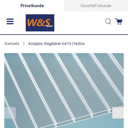
Direkt
Privatkunde
Geschäftskunde
zum
Suche
Wa
Inhalt
Startseite
Acrylglas Stegplatten 64/16 | farblos
Zum
Ende
der
Bildergalerie
springen