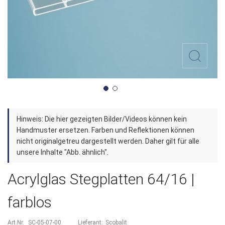
Zum
Hinweis: Die hier gezeigten Bilder/Videos können kein
Anfang
Handmuster ersetzen. Farben und Reflektionen können
der
nicht originalgetreu dargestellt werden. Daher gilt für alle
unsere Inhalte "Abb. ähnlich".
Bildergalerie
springen
Acrylglas Stegplatten 64/16 |
farblos
Art.Nr.
SC-05-07-00
Lieferant:
Scobalit