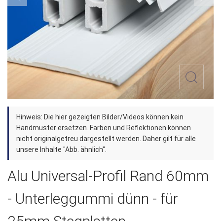
Zum
Hinweis: Die hier gezeigten Bilder/Videos können kein
Anfang
Handmuster ersetzen. Farben und Reflektionen können
der
nicht originalgetreu dargestellt werden. Daher gilt für alle
unsere Inhalte "Abb. ähnlich".
Bildergalerie
springen
Alu Universal-Profil Rand 60mm
- Unterleggummi dünn - für