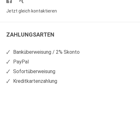
Besuchen
Besuchen
Sie
Sie
Jetzt gleich kontaktieren
WS
WS
Kunststoffe
Kunststoffe
ZAHLUNGSARTEN
auf
auf
Facebook
Xing
Banküberweisung / 2% Skonto
PayPal
Sofortüberweisung
Kreditkartenzahlung