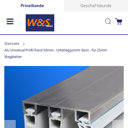
Direkt
Privatkunde
Geschäftskunde
zum
Suche
Wa
Inhalt
Startseite
Alu Universal-Profil Rand 60mm - Unterleggummi dünn - für 25mm
Stegplatten
Zum
Ende
der
Bildergalerie
springen