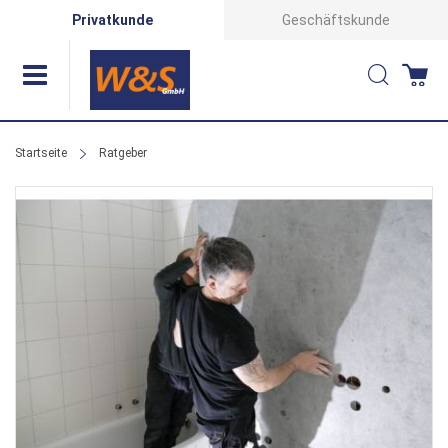
Direkt
Privatkunde
Geschäftskunde
zum
Suche
Wa
Inhalt
Startseite
Ratgeber