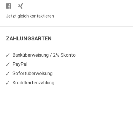
Besuchen
Besuchen
Sie
Sie
Jetzt gleich kontaktieren
WS
WS
Kunststoffe
Kunststoffe
ZAHLUNGSARTEN
auf
auf
Facebook
Xing
Banküberweisung / 2% Skonto
PayPal
Sofortüberweisung
Kreditkartenzahlung