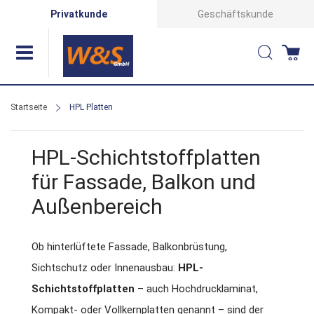
Direkt
Privatkunde
Geschäftskunde
zum
Suche
Wa
Inhalt
Startseite
HPL Platten
HPL-Schichtstoffplatten
für Fassade, Balkon und
Außenbereich
Ob hinterlüftete Fassade, Balkonbrüstung,
Sichtschutz oder Innenausbau:
HPL-
Schichtstoffplatten
– auch Hochdrucklaminat,
Kompakt- oder Vollkernplatten genannt – sind der