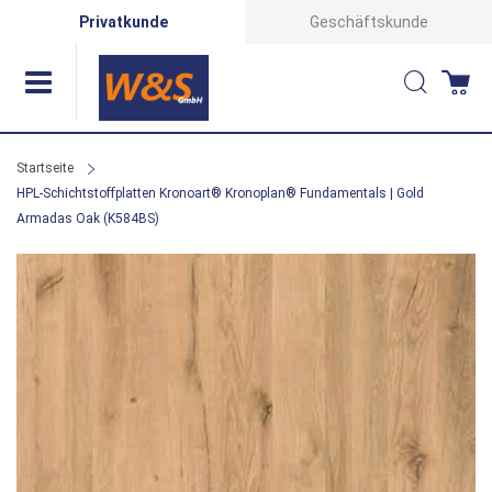
Direkt
Privatkunde
Geschäftskunde
zum
Suche
Wa
Inhalt
Startseite
HPL-Schichtstoffplatten Kronoart® Kronoplan® Fundamentals | Gold
Armadas Oak (K584BS)
Zum
Ende
der
Bildergalerie
springen