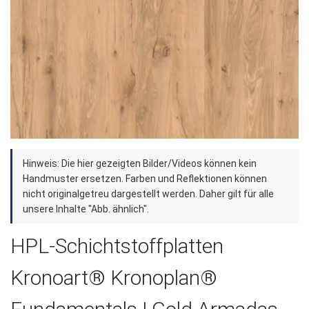
Zum
Hinweis: Die hier gezeigten Bilder/Videos können kein
Anfang
Handmuster ersetzen. Farben und Reflektionen können
der
nicht originalgetreu dargestellt werden. Daher gilt für alle
unsere Inhalte "Abb. ähnlich".
Bildergalerie
springen
HPL-Schichtstoffplatten
Kronoart® Kronoplan®