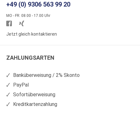
+49 (0) 9306 563 99 20
MO - FR: 08.00 - 17.00 Uhr
Besuchen
Besuchen
Sie
Sie
Jetzt gleich kontaktieren
WS
WS
Kunststoffe
Kunststoffe
ZAHLUNGSARTEN
auf
auf
Facebook
Xing
Banküberweisung / 2% Skonto
PayPal
Sofortüberweisung
Kreditkartenzahlung