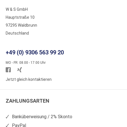
W & S GmbH
Hauptstraße 10
97295 Waldbrunn
Deutschland
+49 (0) 9306 563 99 20
MO - FR: 08.00 - 17.00 Uhr
Besuchen
Besuchen
Sie
Sie
Jetzt gleich kontaktieren
WS
WS
Kunststoffe
Kunststoffe
ZAHLUNGSARTEN
auf
auf
Facebook
Xing
Banküberweisung / 2% Skonto
PayPal