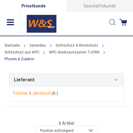
Direkt
Privatkunde
Geschäftskunde
zum
Suche
Wa
Inhalt
Startseite
Gartenbau
Sichtschutz & Windschutz
Sichtschutz aus WPC
WPC-Steckzaunsystem TJÖRN
Pfosten & Zubehör
Lieferant
Artikel
Tetzner & Jentzsch
6
6
Artikel
Position aufsteigend