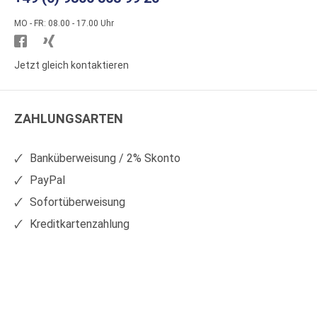
MO - FR: 08.00 - 17.00 Uhr
Besuchen
Besuchen
Sie
Sie
Jetzt gleich kontaktieren
WS
WS
Kunststoffe
Kunststoffe
ZAHLUNGSARTEN
auf
auf
Facebook
Xing
Banküberweisung / 2% Skonto
PayPal
Sofortüberweisung
Kreditkartenzahlung