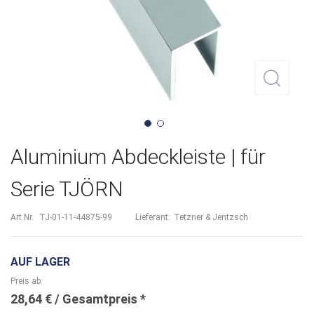
Zum
Aluminium Abdeckleiste | für
Anfang
Serie TJÖRN
der
Bildergalerie
Art.Nr.
TJ-01-11-44875-99
Lieferant:
Tetzner & Jentzsch
springen
AUF LAGER
Preis ab
28,64 €