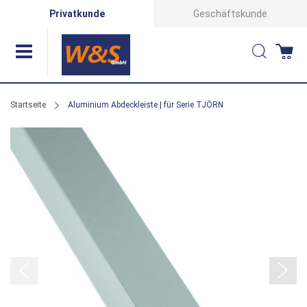
Direkt
Privatkunde
Geschäftskunde
zum
Suche
Wa
Inhalt
Startseite
Aluminium Abdeckleiste | für Serie TJÖRN
Zum
Ende
der
Bildergalerie
springen