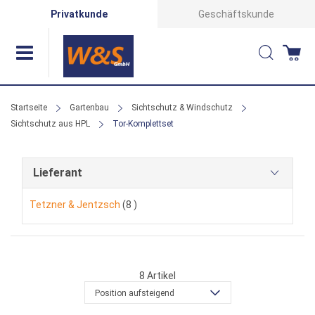
Direkt
Privatkunde
Geschäftskunde
zum
Suche
Wa
Inhalt
Startseite
Gartenbau
Sichtschutz & Windschutz
Sichtschutz aus HPL
Tor-Komplettset
Lieferant
Artikel
Tetzner & Jentzsch
8
8
Artikel
Position aufsteigend