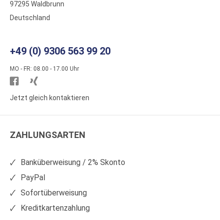
97295 Waldbrunn
Deutschland
+49 (0) 9306 563 99 20
MO - FR: 08.00 - 17.00 Uhr
Besuchen
Besuchen
Sie
Sie
Jetzt gleich kontaktieren
WS
WS
Kunststoffe
Kunststoffe
ZAHLUNGSARTEN
auf
auf
Facebook
Xing
Banküberweisung / 2% Skonto
PayPal
Sofortüberweisung
Kreditkartenzahlung