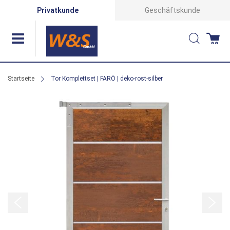
Direkt
Privatkunde
Geschäftskunde
zum
Suche
Wa
Inhalt
Startseite
Tor Komplettset | FARÖ | deko-rost-silber
Zum
Ende
der
Bildergalerie
springen