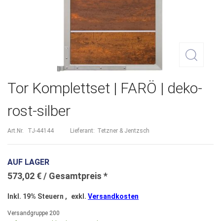
Zum
Tor Komplettset | FARÖ | deko-
Anfang
rost-silber
der
Bildergalerie
Art.Nr.
TJ-44144
Lieferant:
Tetzner & Jentzsch
springen
AUF LAGER
573,02 €
Inkl. 19% Steuern
,
exkl.
Versandkosten
Versandgruppe
200