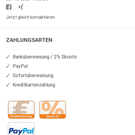
Besuchen
Besuchen
Sie
Sie
Jetzt gleich kontaktieren
WS
WS
Kunststoffe
Kunststoffe
ZAHLUNGSARTEN
auf
auf
Facebook
Xing
Banküberweisung / 2% Skonto
PayPal
Sofortüberweisung
Kreditkartenzahlung