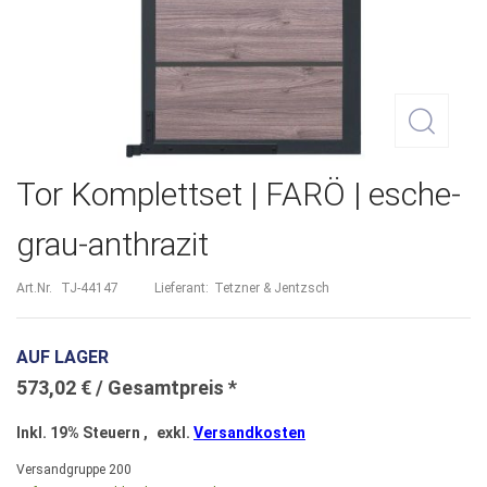
Zum
Tor Komplettset | FARÖ | esche-
Anfang
grau-anthrazit
der
Bildergalerie
Art.Nr.
TJ-44147
Lieferant:
Tetzner & Jentzsch
springen
AUF LAGER
573,02 €
Inkl. 19% Steuern
,
exkl.
Versandkosten
Versandgruppe
200