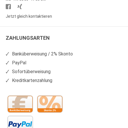
Besuchen
Besuchen
Sie
Sie
Jetzt gleich kontaktieren
WS
WS
Kunststoffe
Kunststoffe
ZAHLUNGSARTEN
auf
auf
Facebook
Xing
Banküberweisung / 2% Skonto
PayPal
Sofortüberweisung
Kreditkartenzahlung