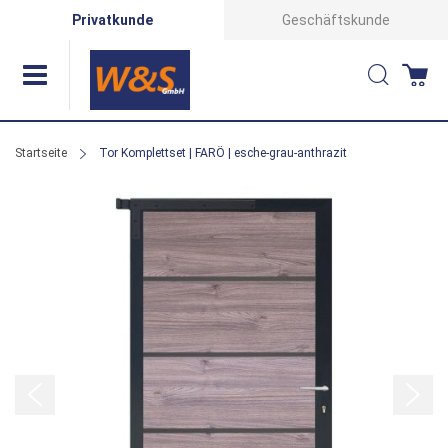
Direkt
Privatkunde
Geschäftskunde
zum
Suche
Wa
Inhalt
Startseite
Tor Komplettset | FARÖ | esche-grau-anthrazit
Zum
Ende
der
Bildergalerie
springen