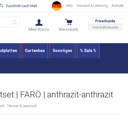
FAQ
Versand & Lieferung
Kontakt
Zuschnitt nach Maß
Suche
Privatkunde
Geschäftskunde
Mein Konto
Warenkorb
ndplatten
Gartenbau
Sonstiges
% Sale %
set | FARÖ | anthrazit-anthrazit
ant:
Tetzner & Jentzsch