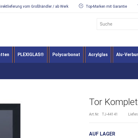
irektlieferung vom Großhändler / ab Werk
Top-Marken mit Garantie
Suche
atten
PLEXIGLAS®
Polycarbonat
Acrylglas
Alu-Verbu
Tor Komplett
Art.Nr.
TJ-44141
Liefer
AUF LAGER