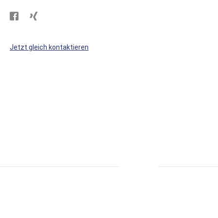
Besuchen
Besuchen
Sie
Sie
WS
WS
Jetzt gleich kontaktieren
Kunststoffe
Kunststoffe
auf
auf
Facebook
Xing
* alle Preise inkl. MwSt., zzgl. Versand.
S