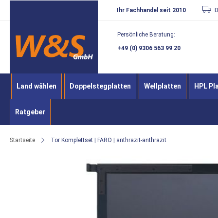
Direkt
Ihr Fachhandel seit 2010
D
zum
Persönliche Beratung:
Inhalt
+49 (0) 9306 563 99 20
Land wählen
Doppelstegplatten
Wellplatten
HPL Pl
Ratgeber
Startseite
Tor Komplettset | FARÖ | anthrazit-anthrazit
Zum
Ende
der
Bildergalerie