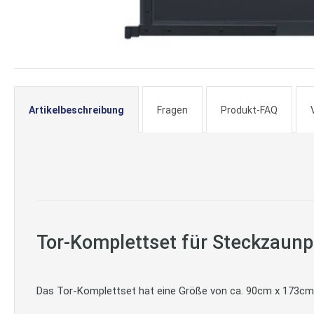
Zum
Anfang
der
Artikelbeschreibung
Fragen
Produkt-FAQ
Bildergalerie
springen
Tor-Komplettset für Steckzaun
Das Tor-Komplettset hat eine Größe von ca. 90cm x 173cm.