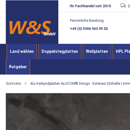
Direkt
Ihr Fachhandel seit 2010
D
zum
Persönliche Beratung:
Inhalt
+49 (0) 9306 563 99 20
Land wählen
Doppelstegplatten
Wellplatten
HPL Pl
Ratgeber
Startseite
Alu-Verbundplatten ALUCOM® Design - Exterieur |Schiefer | 6m
Zum
Ende
der
Bildergalerie