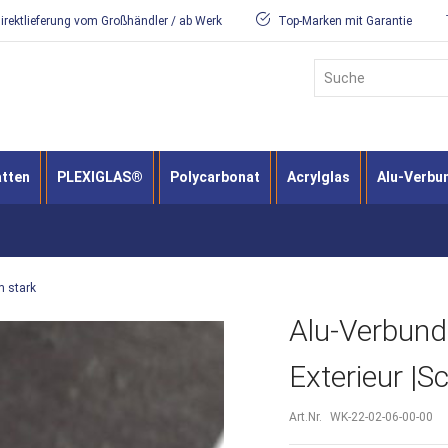
irektlieferung vom Großhändler / ab Werk
Top-Marken mit Garantie
Suche
atten
PLEXIGLAS®
Polycarbonat
Acrylglas
Alu-Verbu
m stark
Alu-Verbun
Exterieur |S
Art.Nr.
WK-22-02-06-00-00