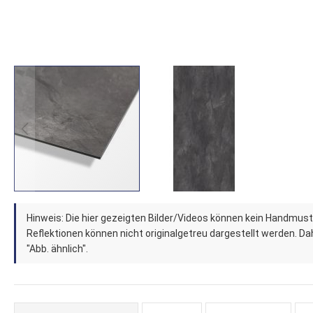
Zum
Hinweis: Die hier gezeigten Bilder/Videos können kein Handmust
Anfang
Reflektionen können nicht originalgetreu dargestellt werden. Dahe
der
"Abb. ähnlich".
Bildergalerie
springen