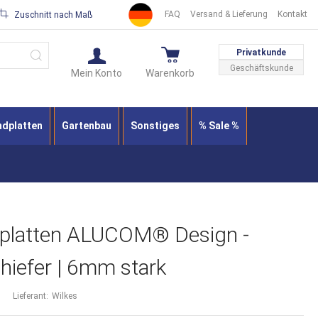
FAQ
Versand & Lieferung
Kontakt
Zuschnitt nach Maß
Suche
Privatkunde
Geschäftskunde
Mein Konto
Warenkorb
ndplatten
Gartenbau
Sonstiges
% Sale %
dplatten ALUCOM® Design -
chiefer | 6mm stark
Lieferant:
Wilkes