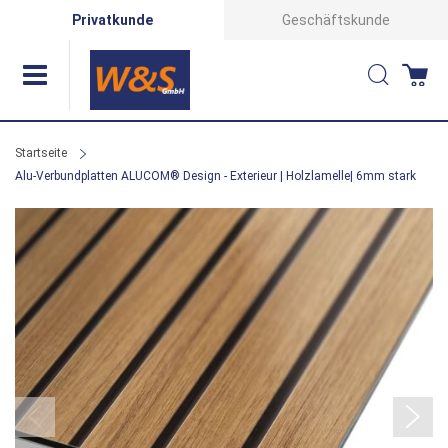
Direkt
Privatkunde
Geschäftskunde
zum
Suche
Wa
Inhalt
Startseite
Alu-Verbundplatten ALUCOM® Design - Exterieur | Holzlamelle| 6mm stark
Zum
Ende
der
Bildergalerie
springen