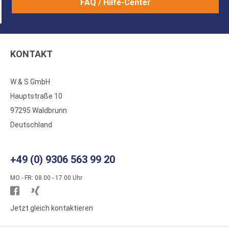
FAQ / Hilfe-Center
KONTAKT
W & S GmbH
Hauptstraße 10
97295 Waldbrunn
Deutschland
+49 (0) 9306 563 99 20
MO - FR: 08.00 - 17.00 Uhr
Besuchen
Besuchen
Sie
Sie
Jetzt gleich kontaktieren
WS
WS