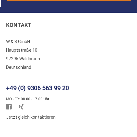
KONTAKT
W & S GmbH
Hauptstraße 10
97295 Waldbrunn
Deutschland
+49 (0) 9306 563 99 20
MO - FR: 08.00 - 17.00 Uhr
Besuchen
Besuchen
Sie
Sie
Jetzt gleich kontaktieren
WS
WS
Kunststoffe
Kunststoffe