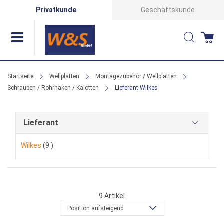
Direkt
Privatkunde
Geschäftskunde
zum
Suche
Wa
Inhalt
Startseite
Wellplatten
Montagezubehör / Wellplatten
Schrauben / Rohrhaken / Kalotten
Lieferant Wilkes
Lieferant
Artikel
Wilkes
9
9
Artikel
Position aufsteigend