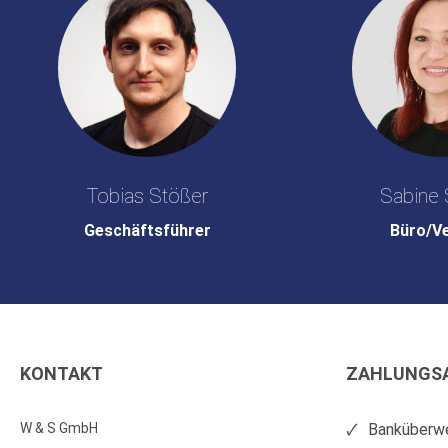
Tobias Stößer
Sabine 
Geschäftsführer
Büro/V
KONTAKT
ZAHLUNGS
W & S GmbH
Banküberwe