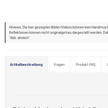
Zum
Hinweis: Die hier gezeigten Bilder/Videos können kein Handmust
Anfang
Reflektionen können nicht originalgetreu dargestellt werden. Dahe
der
"Abb. ähnlich".
Bildergalerie
springen
Artikelbeschreibung
Fragen
Produkt-FAQ