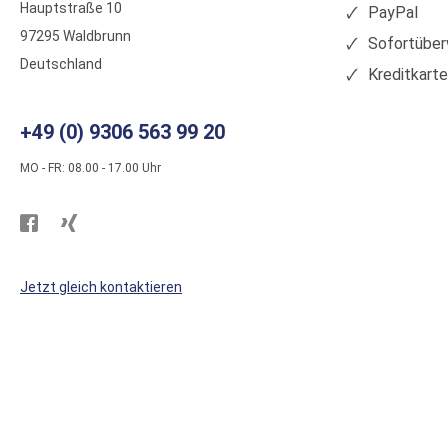
Hauptstraße 10
PayPal
97295 Waldbrunn
Sofortüber
Deutschland
Kreditkart
+49 (0) 9306 563 99 20
MO - FR: 08.00 - 17.00 Uhr
Besuchen
Besuchen
Sie
Sie
WS
WS
Jetzt gleich kontaktieren
Kunststoffe
Kunststoffe
auf
auf
Facebook
Xing