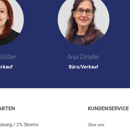
Stößer
Anja Zimpfer
erkauf
Büro/Verkauf
ARTEN
KUNDENSERVICE
isung / 2% Skonto
Über uns