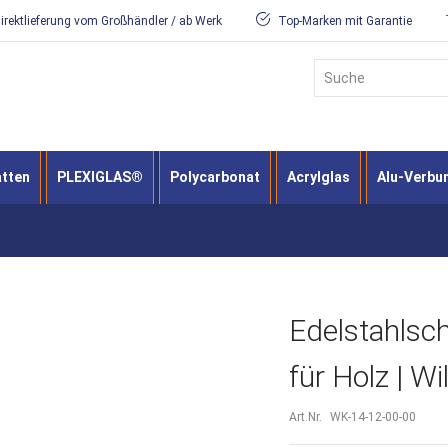
irektlieferung vom Großhändler / ab Werk
Top-Marken mit Garantie
Suche
atten
PLEXIGLAS®
Polycarbonat
Acrylglas
Alu-Verbu
Edelstahlsc
für Holz | Wi
Art.Nr.
WK-14-12-00-00