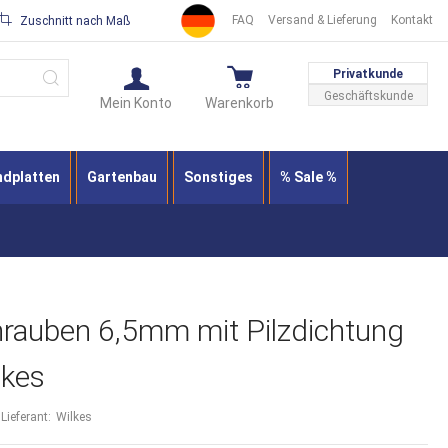
FAQ
Versand & Lieferung
Kontakt
Zuschnitt nach Maß
Suche
Privatkunde
Geschäftskunde
Mein Konto
Warenkorb
ndplatten
Gartenbau
Sonstiges
% Sale %
hrauben 6,5mm mit Pilzdichtung
lkes
Lieferant:
Wilkes