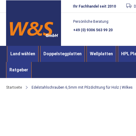
Direkt
Ihr Fachhandel seit 2010
D
zum
Persönliche Beratung:
Inhalt
+49 (0) 9306 563 99 20
Land wählen
Doppelstegplatten
Wellplatten
HPL Pl
Ratgeber
Startseite
Edelstahlschrauben 6,5mm mit Pilzdichtung für Holz | Wilkes
Zum
Ende
der
Bildergalerie