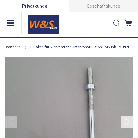
Direkt
Privatkunde
Geschäftskunde
zum
Suche
Wa
Inhalt
Startseite
L-Haken für Vierkantrohr-Unterkonstruktion | M6 inkl. Mutter
Zum
Ende
der
Bildergalerie
springen