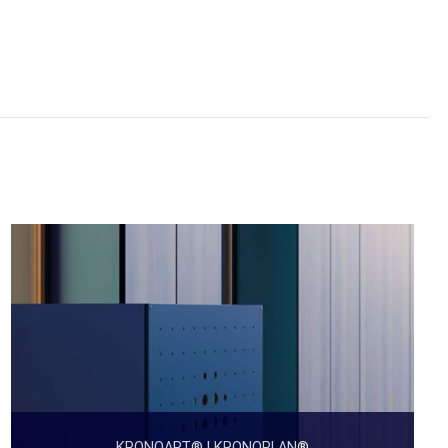
KRONOART® | KRONOPLAN®