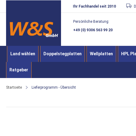
Direkt
Ihr Fachhandel seit 2010
D
zum
Persönliche Beratung:
Inhalt
+49 (0) 9306 563 99 20
Land wählen
Doppelstegplatten
Wellplatten
HPL Pl
Ratgeber
Startseite
Lieferprogramm - Übersicht