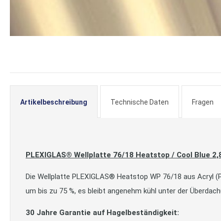
Zum
Anfang
der
Bildergalerie
Artikelbeschreibung
Technische Daten
Fragen
springen
PLEXIGLAS® Wellplatte 76/18 Heatstop / Cool Blue 
Die Wellplatte PLEXIGLAS® Heatstop WP 76/18 aus Acryl (P
um bis zu 75 %, es bleibt angenehm kühl unter der Überdach
30 Jahre Garantie auf Hagelbeständigkeit: