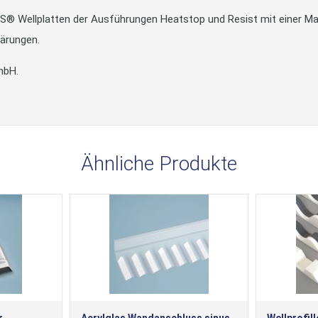
LAS® Wellplatten der Ausführungen Heatstop und Resist mit einer Mat
lärungen.
mbH.
Ähnliche Produkte
r
Acrylglas Wandanschluss sinus
Wellprofil