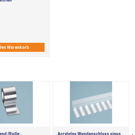
 den Warenkorb
and (Rolle:
Acrylglas Wandanschluss sinus