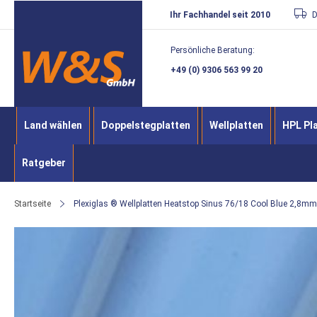
Direkt
Ihr Fachhandel seit 2010
D
zum
Persönliche Beratung:
Inhalt
+49 (0) 9306 563 99 20
Land wählen
Doppelstegplatten
Wellplatten
HPL Pl
Ratgeber
Startseite
Plexiglas ® Wellplatten Heatstop Sinus 76/18 Cool Blue 2,8mm
Zum
Ende
der
Bildergalerie