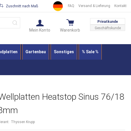
FAQ
Versand & Lieferung
Kontakt
Zuschnitt nach Maß
Suche
Privatkunde
Geschäftskunde
Mein Konto
Warenkorb
ndplatten
Gartenbau
Sonstiges
% Sale %
 Wellplatten Heatstop Sinus 76/18
2,8mm
ferant:
Thyssen Krupp