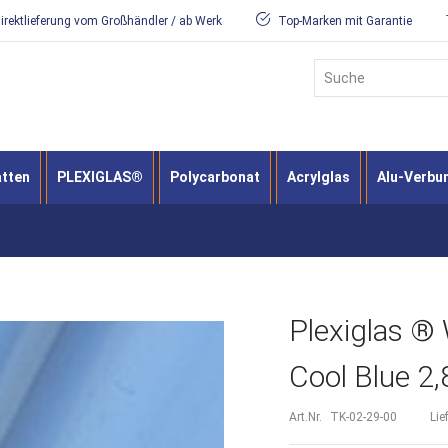
irektlieferung vom Großhändler / ab Werk
Top-Marken mit Garantie
Suche
atten
PLEXIGLAS®
Polycarbonat
Acrylglas
Alu-Verbu
Plexiglas ®
Cool Blue 
Art.Nr.
TK-02-29-00
Lie