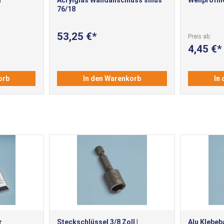
76/18
53,25 €
Preis ab
4,45 €
orb
In den Warenkorb
In
r
Steckschlüssel 3/8 Zoll |
Alu Klebeb