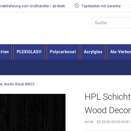
irektlieferung vom Großhändler / ab Werk
Top-Marken mit Garantie
Suche
atten
PLEXIGLAS®
Polycarbonat
Acrylglas
Alu-Verbu
be: Nordic Black NW23
HPL Schicht
Wood Decors
Art.Nr.
20-20-00-00-00-00-B1