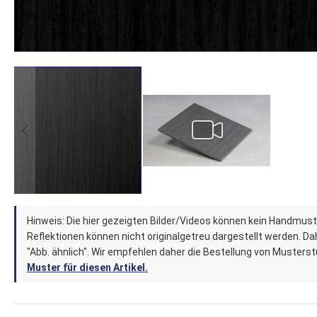
Zum
Hinweis: Die hier gezeigten Bilder/Videos können kein Handmust
Anfang
Reflektionen können nicht originalgetreu dargestellt werden. Dahe
der
"Abb. ähnlich". Wir empfehlen daher die Bestellung von Musters
Muster für diesen Artikel.
Bildergalerie
springen