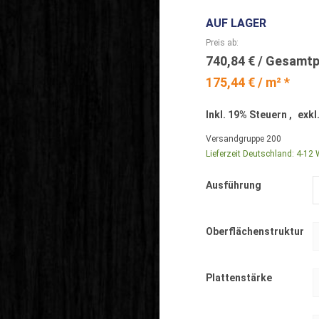
AUF LAGER
Preis ab
740,84 €
175,44 € / m² *
Inkl. 19% Steuern
,
exkl
Versandgruppe
200
Lieferzeit Deutschland:
4-12 
Ausführung
Oberflächenstruktur
Plattenstärke