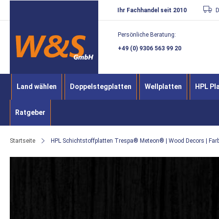
Direkt
Ihr Fachhandel seit 2010
D
zum
Persönliche Beratung:
Inhalt
+49 (0) 9306 563 99 20
Land wählen
Doppelstegplatten
Wellplatten
HPL Pl
Ratgeber
Startseite
HPL Schichtstoffplatten Trespa® Meteon® | Wood Decors | Far
Zum
Ende
der
Bildergalerie