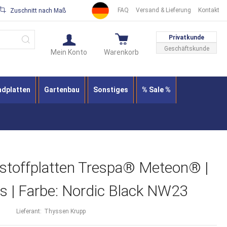
FAQ
Versand & Lieferung
Kontakt
Zuschnitt nach Maß
Suche
Privatkunde
Geschäftskunde
Mein Konto
Warenkorb
ndplatten
Gartenbau
Sonstiges
% Sale %
stoffplatten Trespa® Meteon® |
 | Farbe: Nordic Black NW23
Lieferant:
Thyssen Krupp