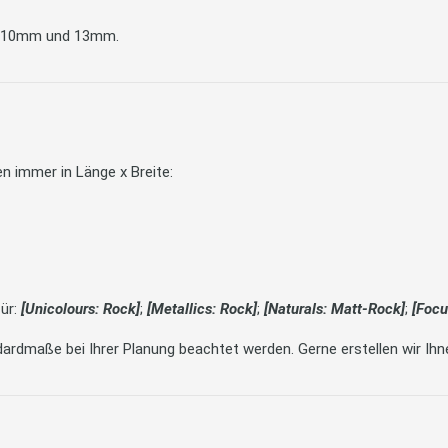
m, 10mm und 13mm.
 immer in Länge x Breite:
für:
[Unicolours: Rock]
;
[Metallics: Rock]
;
[Naturals: Matt-Rock]
;
[Focu
ardmaße bei Ihrer Planung beachtet werden. Gerne erstellen wir Ihn