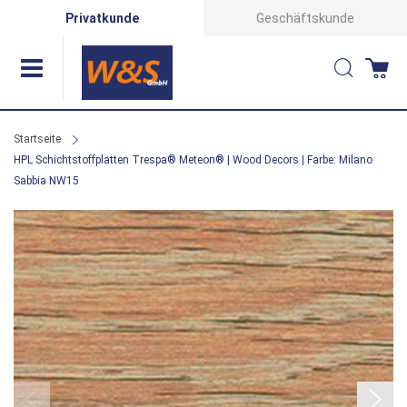
Direkt
Privatkunde
Geschäftskunde
zum
Suche
Wa
Inhalt
Startseite
HPL Schichtstoffplatten Trespa® Meteon® | Wood Decors | Farbe: Milano
Sabbia NW15
Zum
Ende
der
Bildergalerie
springen