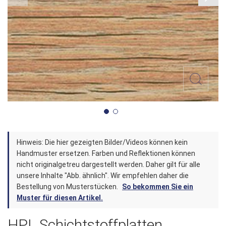
Zum
Hinweis: Die hier gezeigten Bilder/Videos können kein
Anfang
Handmuster ersetzen. Farben und Reflektionen können
der
nicht originalgetreu dargestellt werden. Daher gilt für alle
unsere Inhalte "Abb. ähnlich". Wir empfehlen daher die
Bildergalerie
Bestellung von Musterstücken.
So bekommen Sie ein
springen
Muster für diesen Artikel.
HPL Schichtstoffplatten