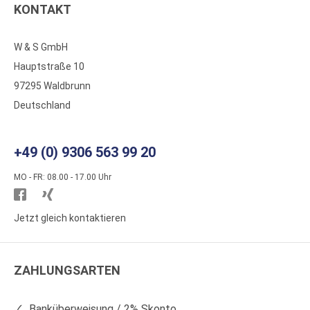
KONTAKT
W & S GmbH
Hauptstraße 10
97295 Waldbrunn
Deutschland
+49 (0) 9306 563 99 20
MO - FR: 08.00 - 17.00 Uhr
Besuchen
Besuchen
Sie
Sie
Jetzt gleich kontaktieren
WS
WS
Kunststoffe
Kunststoffe
ZAHLUNGSARTEN
auf
auf
Facebook
Xing
Banküberweisung / 2% Skonto