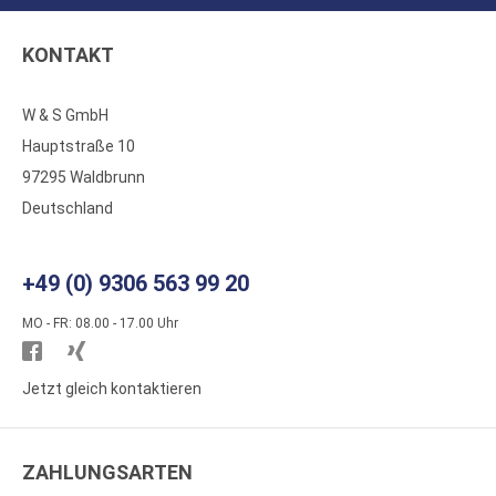
KONTAKT
W & S GmbH
Hauptstraße 10
97295 Waldbrunn
Deutschland
+49 (0) 9306 563 99 20
MO - FR: 08.00 - 17.00 Uhr
Besuchen
Besuchen
Sie
Sie
Jetzt gleich kontaktieren
WS
WS
Kunststoffe
Kunststoffe
ZAHLUNGSARTEN
auf
auf