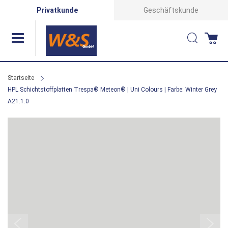
Direkt
Privatkunde
Geschäftskunde
zum
Suche
Wa
Inhalt
Startseite
HPL Schichtstoffplatten Trespa® Meteon® | Uni Colours | Farbe: Winter Grey
A21.1.0
Zum
Ende
der
Bildergalerie
springen