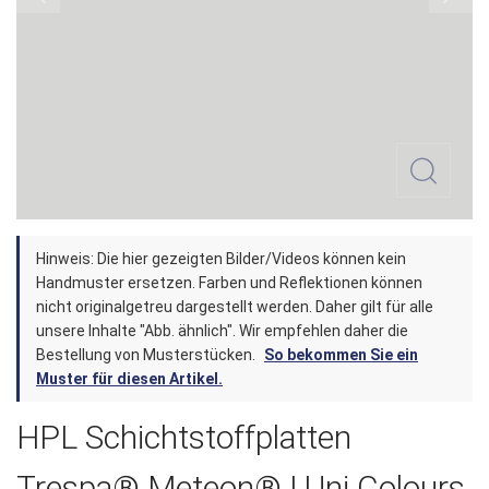
Zum
Hinweis: Die hier gezeigten Bilder/Videos können kein
Anfang
Handmuster ersetzen. Farben und Reflektionen können
der
nicht originalgetreu dargestellt werden. Daher gilt für alle
unsere Inhalte "Abb. ähnlich". Wir empfehlen daher die
Bildergalerie
Bestellung von Musterstücken.
So bekommen Sie ein
springen
Muster für diesen Artikel.
HPL Schichtstoffplatten
Trespa® Meteon® | Uni Colours