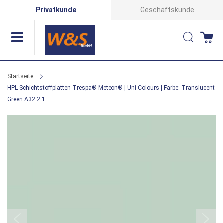
Direkt
Privatkunde
Geschäftskunde
zum
Suche
Wa
Inhalt
Startseite
HPL Schichtstoffplatten Trespa® Meteon® | Uni Colours | Farbe: Translucent
Green A32.2.1
Zum
Ende
der
Bildergalerie
springen