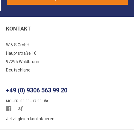
KONTAKT
W & S GmbH
Hauptstraße 10
97295 Waldbrunn
Deutschland
+49 (0) 9306 563 99 20
MO - FR: 08.00 - 17.00 Uhr
Besuchen
Besuchen
Sie
Sie
Jetzt gleich kontaktieren
WS
WS
Kunststoffe
Kunststoffe