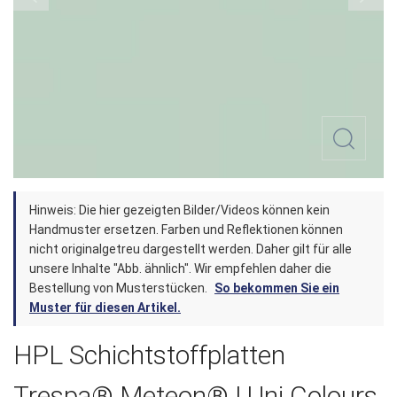
Zum
Hinweis: Die hier gezeigten Bilder/Videos können kein
Anfang
Handmuster ersetzen. Farben und Reflektionen können
der
nicht originalgetreu dargestellt werden. Daher gilt für alle
unsere Inhalte "Abb. ähnlich". Wir empfehlen daher die
Bildergalerie
Bestellung von Musterstücken.
So bekommen Sie ein
springen
Muster für diesen Artikel.
HPL Schichtstoffplatten
Trespa® Meteon® | Uni Colours