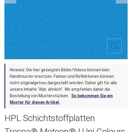
Zum
Hinweis: Die hier gezeigten Bilder/Videos können kein
Anfang
Handmuster ersetzen. Farben und Reflektionen können
der
nicht originalgetreu dargestellt werden. Daher gilt für alle
unsere Inhalte "Abb. ähnlich". Wir empfehlen daher die
Bildergalerie
Bestellung von Musterstücken.
So bekommen Sie ein
springen
Muster für diesen Artikel.
HPL Schichtstoffplatten
Trespa® Meteon® | Uni Colours