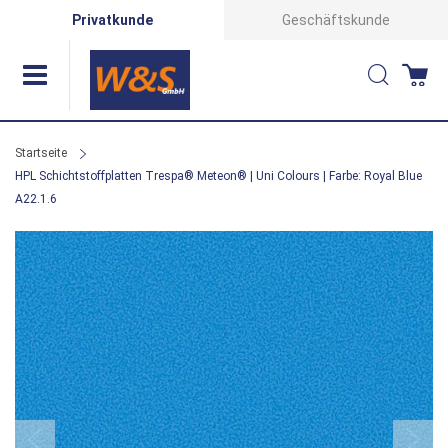
Direkt
Privatkunde
Geschäftskunde
zum
Suche
Wa
Inhalt
Startseite
HPL Schichtstoffplatten Trespa® Meteon® | Uni Colours | Farbe: Royal Blue
A22.1.6
Zum
Ende
der
Bildergalerie
springen