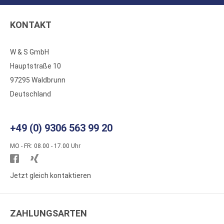
KONTAKT
W & S GmbH
Hauptstraße 10
97295 Waldbrunn
Deutschland
+49 (0) 9306 563 99 20
MO - FR: 08.00 - 17.00 Uhr
Besuchen
Besuchen
Sie
Sie
Jetzt gleich kontaktieren
WS
WS
Kunststoffe
Kunststoffe
ZAHLUNGSARTEN
auf
auf