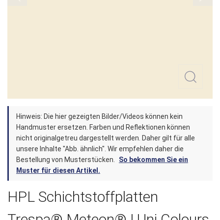
Zum
Hinweis: Die hier gezeigten Bilder/Videos können kein
Anfang
Handmuster ersetzen. Farben und Reflektionen können
der
nicht originalgetreu dargestellt werden. Daher gilt für alle
unsere Inhalte "Abb. ähnlich". Wir empfehlen daher die
Bildergalerie
Bestellung von Musterstücken.
So bekommen Sie ein
springen
Muster für diesen Artikel.
HPL Schichtstoffplatten
Trespa® Meteon® | Uni Colours