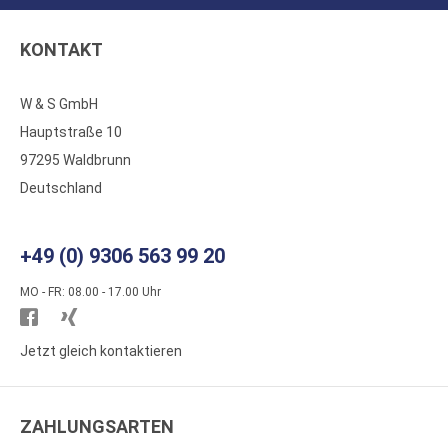
KONTAKT
W & S GmbH
Hauptstraße 10
97295 Waldbrunn
Deutschland
+49 (0) 9306 563 99 20
MO - FR: 08.00 - 17.00 Uhr
Besuchen
Besuchen
Sie
Sie
Jetzt gleich kontaktieren
WS
WS
Kunststoffe
Kunststoffe
ZAHLUNGSARTEN
auf
auf