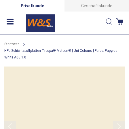
Direkt
Privatkunde
Geschäftskunde
zum
Suche
Wa
Inhalt
Startseite
HPL Schichtstoffplatten Trespa® Meteon® | Uni Colours | Farbe: Papyrus
White A05.1.0
Zum
Ende
der
Bildergalerie
springen