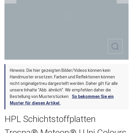
Zum
Hinweis: Die hier gezeigten Bilder/Videos können kein
Anfang
Handmuster ersetzen. Farben und Reflektionen können
der
nicht originalgetreu dargestellt werden. Daher gilt für alle
unsere Inhalte "Abb. ähnlich". Wir empfehlen daher die
Bildergalerie
Bestellung von Musterstücken.
So bekommen Sie ein
springen
Muster für diesen Artikel.
HPL Schichtstoffplatten
Trespa® Meteon® | Uni Colours