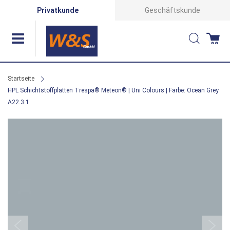
Direkt
Privatkunde
Geschäftskunde
zum
Suche
Wa
Inhalt
Startseite
HPL Schichtstoffplatten Trespa® Meteon® | Uni Colours | Farbe: Ocean Grey
A22.3.1
Zum
Ende
der
Bildergalerie
springen