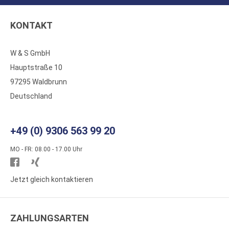
KONTAKT
W & S GmbH
Hauptstraße 10
97295 Waldbrunn
Deutschland
+49 (0) 9306 563 99 20
MO - FR: 08.00 - 17.00 Uhr
Besuchen
Besuchen
Sie
Sie
Jetzt gleich kontaktieren
WS
WS
Kunststoffe
Kunststoffe
ZAHLUNGSARTEN
auf
auf