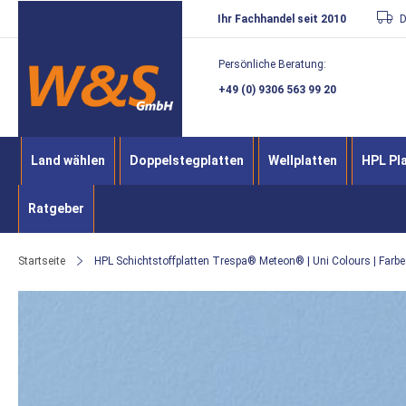
Direkt
Ihr Fachhandel seit 2010
D
zum
Persönliche Beratung:
Inhalt
+49 (0) 9306 563 99 20
Land wählen
Doppelstegplatten
Wellplatten
HPL Pl
Ratgeber
Startseite
HPL Schichtstoffplatten Trespa® Meteon® | Uni Colours | Farbe
Zum
Ende
der
Bildergalerie