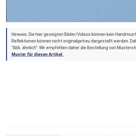
Zum
Hinweis: Die hier gezeigten Bilder/Videos können kein Handmust
Anfang
Reflektionen können nicht originalgetreu dargestellt werden. Dahe
der
"Abb. ähnlich". Wir empfehlen daher die Bestellung von Musters
Muster für diesen Artikel.
Bildergalerie
springen