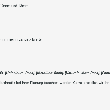
m, 10mm und 13mm.
 immer in Länge x Breite:
für:
[Unicolours: Rock]
;
[Metallics: Rock]
;
[Naturals: Matt-Rock]
;
[Focu
ardmaße bei Ihrer Planung beachtet werden. Gerne erstellen wir Ihn