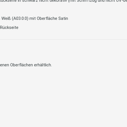
, Rückseite in schwarz nicht dekorativ (mit Schriftzug und nicht UV-b
in Weiß (A03.0.0) mit Oberfläche Satin
 Rückseite
enen Oberflächen erhältlich.