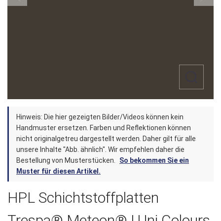
Zum
Hinweis: Die hier gezeigten Bilder/Videos können kein
Anfang
Handmuster ersetzen. Farben und Reflektionen können
der
nicht originalgetreu dargestellt werden. Daher gilt für alle
unsere Inhalte "Abb. ähnlich". Wir empfehlen daher die
Bildergalerie
Bestellung von Musterstücken.
So bekommen Sie ein
springen
Muster für diesen Artikel.
HPL Schichtstoffplatten
Trespa® Meteon® | Uni Colours