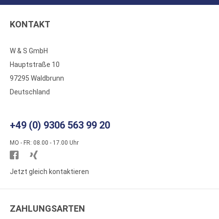
KONTAKT
W & S GmbH
Hauptstraße 10
97295 Waldbrunn
Deutschland
+49 (0) 9306 563 99 20
MO - FR: 08.00 - 17.00 Uhr
Besuchen
Besuchen
Sie
Sie
Jetzt gleich kontaktieren
WS
WS
Kunststoffe
Kunststoffe
ZAHLUNGSARTEN
auf
auf