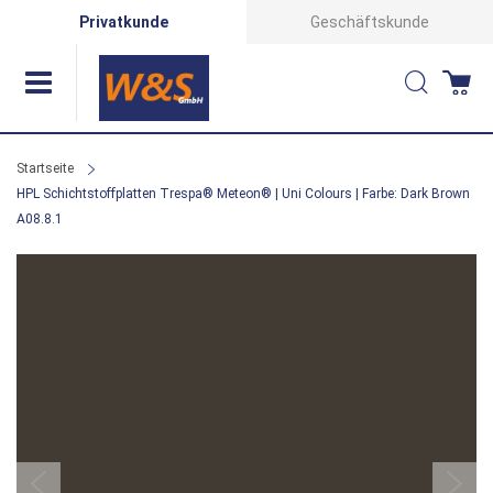
Direkt
Privatkunde
Geschäftskunde
zum
Suche
Wa
Inhalt
Startseite
HPL Schichtstoffplatten Trespa® Meteon® | Uni Colours | Farbe: Dark Brown
A08.8.1
Zum
Ende
der
Bildergalerie
springen