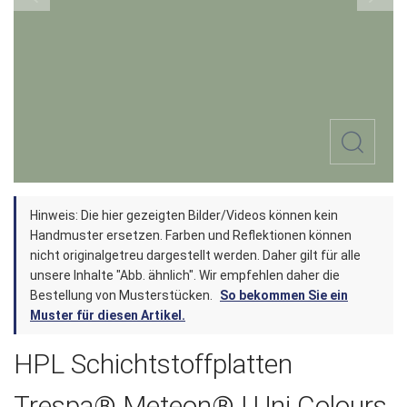
Zum
Hinweis: Die hier gezeigten Bilder/Videos können kein
Anfang
Handmuster ersetzen. Farben und Reflektionen können
der
nicht originalgetreu dargestellt werden. Daher gilt für alle
unsere Inhalte "Abb. ähnlich". Wir empfehlen daher die
Bildergalerie
Bestellung von Musterstücken.
So bekommen Sie ein
springen
Muster für diesen Artikel.
HPL Schichtstoffplatten
Trespa® Meteon® | Uni Colours