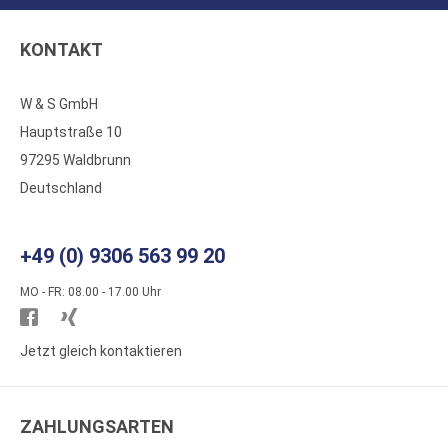
KONTAKT
W & S GmbH
Hauptstraße 10
97295 Waldbrunn
Deutschland
+49 (0) 9306 563 99 20
MO - FR: 08.00 - 17.00 Uhr
Besuchen
Besuchen
Sie
Sie
Jetzt gleich kontaktieren
WS
WS
Kunststoffe
Kunststoffe
ZAHLUNGSARTEN
auf
auf