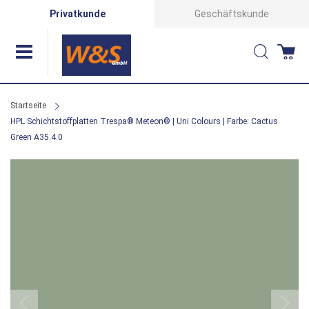
Direkt
Privatkunde
Geschäftskunde
zum
Suche
Wa
Inhalt
Startseite
HPL Schichtstoffplatten Trespa® Meteon® | Uni Colours | Farbe: Cactus
Green A35.4.0
Zum
Ende
der
Bildergalerie
springen