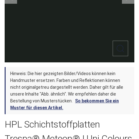
Zum
Hinweis: Die hier gezeigten Bilder/Videos können kein
Anfang
Handmuster ersetzen. Farben und Reflektionen können
der
nicht originalgetreu dargestellt werden. Daher gilt für alle
unsere Inhalte "Abb. ähnlich". Wir empfehlen daher die
Bildergalerie
Bestellung von Musterstücken.
So bekommen Sie ein
springen
Muster für diesen Artikel.
HPL Schichtstoffplatten
Trespa® Meteon® | Uni Colours