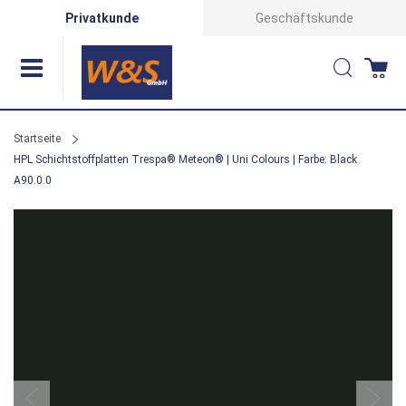
Direkt
Privatkunde
Geschäftskunde
zum
Suche
Wa
Inhalt
Startseite
HPL Schichtstoffplatten Trespa® Meteon® | Uni Colours | Farbe: Black
A90.0.0
Zum
Ende
der
Bildergalerie
springen