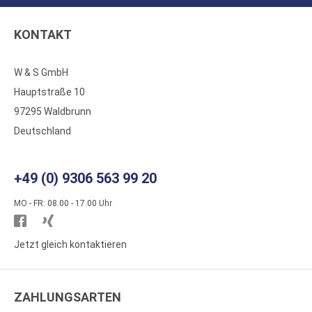
KONTAKT
W & S GmbH
Hauptstraße 10
97295 Waldbrunn
Deutschland
+49 (0) 9306 563 99 20
MO - FR: 08.00 - 17.00 Uhr
Besuchen
Besuchen
Sie
Sie
Jetzt gleich kontaktieren
WS
WS
Kunststoffe
Kunststoffe
ZAHLUNGSARTEN
auf
auf