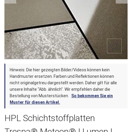
Zum
Hinweis: Die hier gezeigten Bilder/Videos können kein
Anfang
Handmuster ersetzen. Farben und Reflektionen können
der
nicht originalgetreu dargestellt werden. Daher gilt für alle
unsere Inhalte "Abb. ähnlich". Wir empfehlen daher die
Bildergalerie
Bestellung von Musterstücken.
So bekommen Sie ein
springen
Muster für diesen Artikel.
HPL Schichtstoffplatten
Trespa® Meteon® | Lumen |