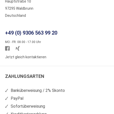
Hauptstraße 10
97295 Waldbrunn
Deutschland
+49 (0) 9306 563 99 20
MO - FR: 08.00 - 17.00 Uhr
Besuchen
Besuchen
Sie
Sie
Jetzt gleich kontaktieren
WS
WS
Kunststoffe
Kunststoffe
ZAHLUNGSARTEN
auf
auf
Facebook
Xing
Banküberweisung / 2% Skonto
PayPal
Sofortüberweisung