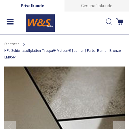
Direkt
Privatkunde
Geschäftskunde
zum
Suche
Wa
Inhalt
Startseite
HPL Schichtstoffplatten Trespa® Meteon® | Lumen | Farbe: Roman Bronze
LM0561
Zum
Ende
der
Bildergalerie
springen