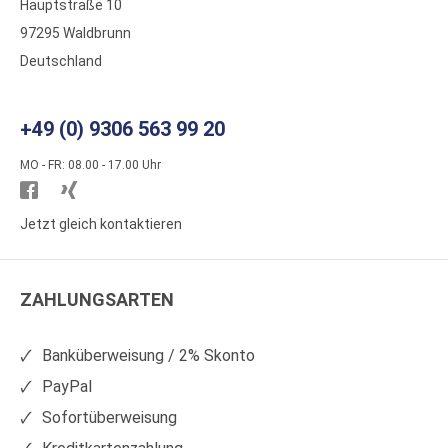
Hauptstraße 10
97295 Waldbrunn
Deutschland
+49 (0) 9306 563 99 20
MO - FR: 08.00 - 17.00 Uhr
Besuchen
Besuchen
Sie
Sie
Jetzt gleich kontaktieren
WS
WS
Kunststoffe
Kunststoffe
ZAHLUNGSARTEN
auf
auf
Facebook
Xing
Banküberweisung / 2% Skonto
PayPal
Sofortüberweisung