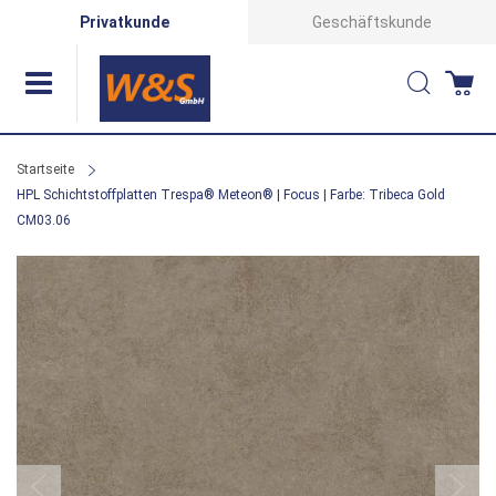
Direkt
Privatkunde
Geschäftskunde
zum
Suche
Wa
Inhalt
Startseite
HPL Schichtstoffplatten Trespa® Meteon® | Focus | Farbe: Tribeca Gold
CM03.06
Zum
Ende
der
Bildergalerie
springen