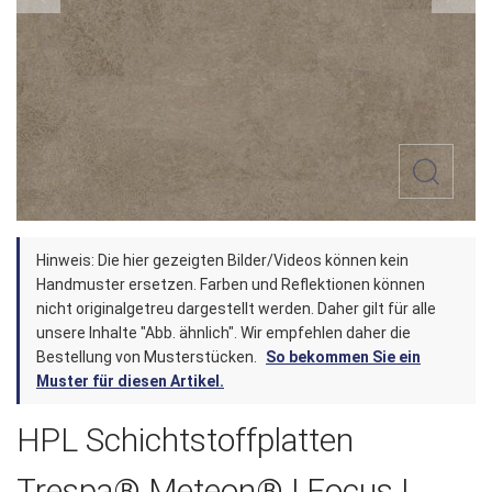
Zum
Hinweis: Die hier gezeigten Bilder/Videos können kein
Anfang
Handmuster ersetzen. Farben und Reflektionen können
der
nicht originalgetreu dargestellt werden. Daher gilt für alle
unsere Inhalte "Abb. ähnlich". Wir empfehlen daher die
Bildergalerie
Bestellung von Musterstücken.
So bekommen Sie ein
springen
Muster für diesen Artikel.
HPL Schichtstoffplatten
Trespa® Meteon® | Focus |