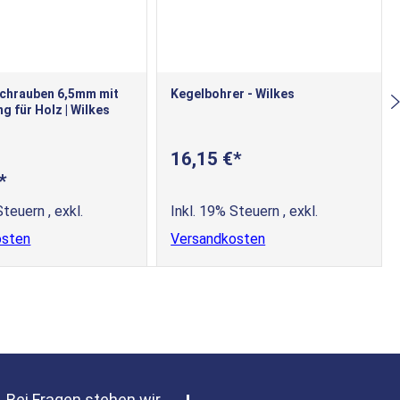
schrauben 6,5mm mit
Kegelbohrer - Wilkes
g für Holz | Wilkes
16,15 €
 Steuern
,
exkl.
Inkl. 19% Steuern
,
exkl.
osten
Versandkosten
Bei Fragen stehen wir