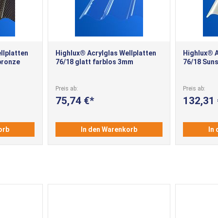
llplatten
Highlux® Acrylglas Wellplatten
Highlux® A
bronze
76/18 glatt farblos 3mm
76/18 Sun
Preis ab
Preis ab
75,74 €
132,31
orb
In den Warenkorb
In