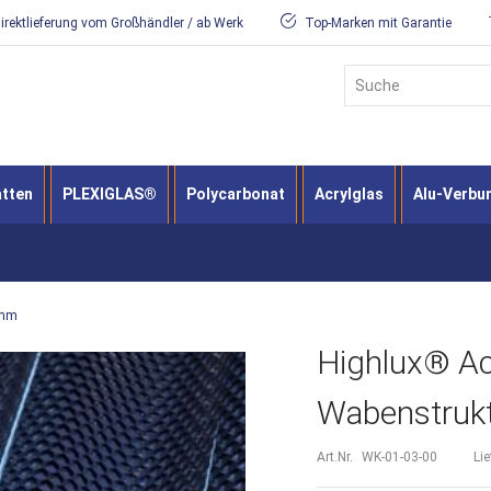
irektlieferung vom Großhändler / ab Werk
Top-Marken mit Garantie
Suche
atten
PLEXIGLAS®
Polycarbonat
Acrylglas
Alu-Verbu
3mm
Highlux® Ac
Wabenstruk
Art.Nr.
WK-01-03-00
Lie