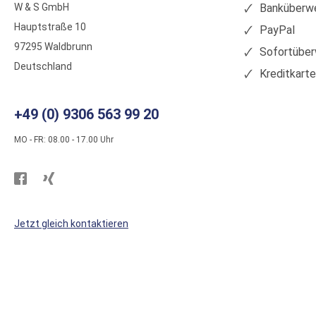
W & S GmbH
Banküberwe
Hauptstraße 10
PayPal
97295 Waldbrunn
Sofortüber
Deutschland
Kreditkart
+49 (0) 9306 563 99 20
MO - FR: 08.00 - 17.00 Uhr
Besuchen
Besuchen
Sie
Sie
WS
WS
Jetzt gleich kontaktieren
Kunststoffe
Kunststoffe
auf
auf
Facebook
Xing