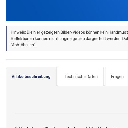
Zum
Hinweis: Die hier gezeigten Bilder/Videos können kein Handmust
Anfang
Reflektionen können nicht originalgetreu dargestellt werden. Dahe
der
"Abb. ähnlich".
Bildergalerie
springen
Artikelbeschreibung
Technische Daten
Fragen