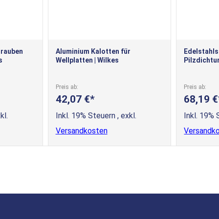
hrauben
Aluminium Kalotten für
Edelstahl
s
Wellplatten | Wilkes
Pilzdichtun
Preis ab
Preis ab
42,07 €
68,19 €
kl.
Inkl. 19% Steuern
,
exkl.
Inkl. 19%
Versandkosten
Versandk