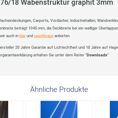
n 76/18 Wabenstruktur graphit 3mm
 Dacheindeckungen, Carports, Vordächer, Industriehallen, Wandverkle
ttenbreite beträgt 1045 mm, die Deckbreite bei ein-welliger Überlappu
 wir auch in
klar
und
rauchbraun
anbieten.
rsteller 20 Jahre Garantie auf Lichtechtheit und 10 Jahre auf Hage
ergarantieerklärung erhalten Sie unter dem Reiter
"Downloads"
Ähnliche Produkte