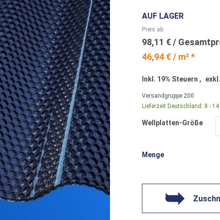
AUF LAGER
Preis ab
98,11 €
46,94 € / m² *
Inkl. 19% Steuern
,
exkl
Versandgruppe
200
Lieferzeit Deutschland:
8 - 1
Wellplatten-Größe
Menge
Zuschni