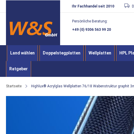
Direkt
Ihr Fachhandel seit 2010
D
zum
Persönliche Beratung:
Inhalt
+49 (0) 9306 563 99 20
Land wählen
Doppelstegplatten
Wellplatten
HPL Pl
Ratgeber
Startseite
Highlux® Acrylglas Wellplatten 76/18 Wabenstruktur graphit 
Zum
Ende
der
Bildergalerie