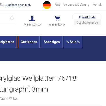
FAQ
Versand & Lieferung
Kontakt
Zuschnitt nach Maß
Suche
Privatkunde
Geschäftskunde
Mein Konto
Warenkorb
ndplatten
Gartenbau
Sonstiges
% Sale %
rylglas Wellplatten 76/18
tur graphit 3mm
ferant:
Wilkes