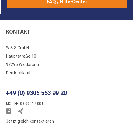
FAQ / Hilfe-Center
KONTAKT
W & S GmbH
Hauptstraße 10
97295 Waldbrunn
Deutschland
+49 (0) 9306 563 99 20
MO - FR: 08.00 - 17.00 Uhr
Besuchen
Besuchen
Sie
Sie
Jetzt gleich kontaktieren
WS
WS