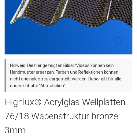
Zum
Hinweis: Die hier gezeigten Bilder/Videos können kein
Anfang
Handmuster ersetzen. Farben und Reflektionen können
der
nicht originalgetreu dargestellt werden. Daher gilt für alle
unsere Inhalte "Abb. ähnlich".
Bildergalerie
springen
Highlux® Acrylglas Wellplatten
76/18 Wabenstruktur bronze
3mm