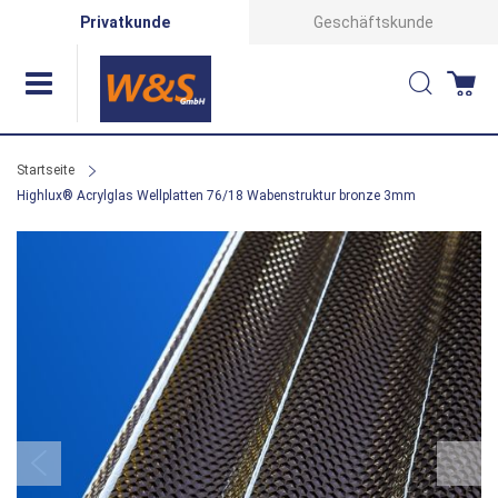
Direkt
Privatkunde
Geschäftskunde
zum
Suche
Wa
Inhalt
Startseite
Highlux® Acrylglas Wellplatten 76/18 Wabenstruktur bronze 3mm
Zum
Ende
der
Bildergalerie
springen